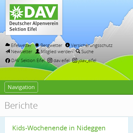
Eifelwetter
Bergwetter
Versicherungsschutz
Newsletter
Mitglied werden
Suche
DAV Sektion Eifel
dav.eifel
jdav_eifel
Navigation
Berichte
Kids-Wochenende in Nideggen