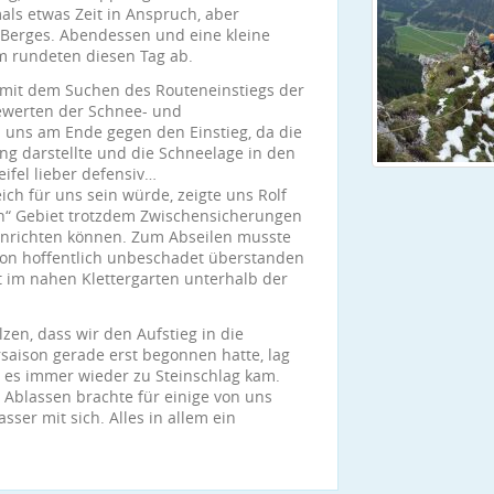
s etwas Zeit in Anspruch, aber
s Berges. Abendessen und eine kleine
 rundeten diesen Tag ab.
 mit dem Suchen des Routeneinstiegs der
werten der Schnee- und
n uns am Ende gegen den Einstieg, da die
g darstellte und die Schneelage in den
ifel lieber defensiv…
ich für uns sein würde, zeigte uns Rolf
en“ Gebiet trotzdem Zwischensicherungen
einrichten können. Zum Abseilen musste
tion hoffentlich unbeschadet überstanden
it im nahen Klettergarten unterhalb der
en, dass wir den Aufstieg in die
aison gerade erst begonnen hatte, lag
ss es immer wieder zu Steinschlag kam.
d Ablassen brachte für einige von uns
ser mit sich. Alles in allem ein