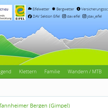
Eifelwetter
Bergwetter
Versicherungssc
DAV Sektion Eifel
dav.eifel
jdav_eifel
ugend
Klettern
Familie
Wandern / MTB
 Tannheimer Bergen (Gimpel)