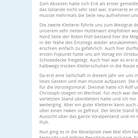
Zum Abseilen hatte sich Erik als erster gemelde
das Gelände nicht sehr steil war, trainierte er
musste mehrmals die Seile neu aufnehmen un
Die zweite Kletterei führte uns zum Westgrat de
unserem sehr netten Hüttenwirt empfohlen wor
Nord Seite der Roten Flüh bestand hier die Mög
in der Nähe des Einstiegs wieder anzukommen
erschien einfach zu gefährlich. Auch hier durfte
ersten Fixpunkt hatte uns am Vortag ein Ortsku
Schneedecke freigelegt. Auch hier war es erst 
halbwegs trocken Kletterschuhen in die Route 
Da erst eine Seilschaft in diesem Jahr vor uns i
loses Gestein und man musste aufpassen. Die 
für die Vorstiegsmoral. Diesmal hatte ich Rolf
Christoph stiegen im Wechsel. Für mich war d
vorletzten Stand überklettert hatte und ich mi
weiterging. Aber ein guter Kletterer kann auch 
über einen Haken so gefreut. Der letzte Stand 
Aussicht über das ganze Voralpenland und im 
Flüh.
Nun ging es in die Abseilpiste zwei Mal 45m fas
Fernsicht und Höhlen Besichtigung inclusive. Ei