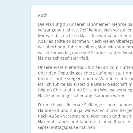
Ruth:
Die Planung zu unserer Tannheimer Mehrseill
vergangenen Jahres. Rolf konnte sich vorstellen
Mir war das nicht so klar... Ich war ja auch e
Aber es sollte so kommen. Nach vielen Überle
wir überhaupt fahren sollten, sind wir dann am 
wir ankamen lag noch viel Schnee, zu den Einst
kleiner schneefreier Pfad.
Unsere erste Klettertour führte uns zum Hütten
über den Fixpunkt gesichert, auf einer ca. 1 qm
Kletterschuhe steigen und die Wanderschuhe i
los, ich führte als erstes die Dreier-Seilschaft
folgten Christoph und Erick im Wechselvorstieg.
Nachkömmlinge sicher angekommen waren.
Für mich war die erste Seillänge schon spanne
Hände kalt und nun ja, wir waren in den Bergen.
nach Außen versprachen. Aber nach und nach 
Hakenabstände und fand die richtige Route. A
Gipfel Mittagspause machen.