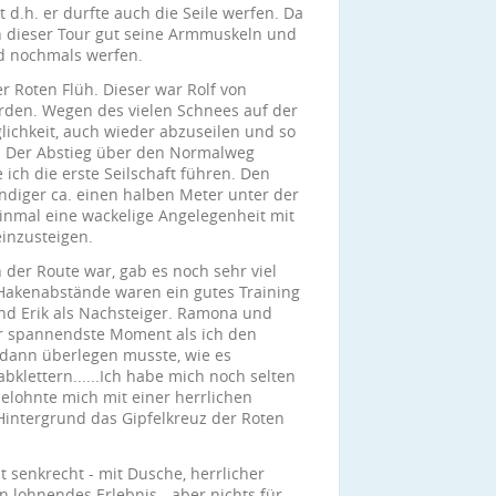
t d.h. er durfte auch die Seile werfen. Da
 in dieser Tour gut seine Armmuskeln und
d nochmals werfen.
r Roten Flüh. Dieser war Rolf von
den. Wegen des vielen Schnees auf der
lichkeit, auch wieder abzuseilen und so
. Der Abstieg über den Normalweg
 ich die erste Seilschaft führen. Den
ndiger ca. einen halben Meter unter der
einmal eine wackelige Angelegenheit mit
einzusteigen.
n der Route war, gab es noch sehr viel
Hakenabstände waren ein gutes Training
 und Erik als Nachsteiger. Ramona und
er spannendste Moment als ich den
r dann überlegen musste, wie es
abklettern......Ich habe mich noch selten
belohnte mich mit einer herrlichen
Hintergrund das Gipfelkreuz der Roten
t senkrecht - mit Dusche, herrlicher
n lohnendes Erlebnis - aber nichts für