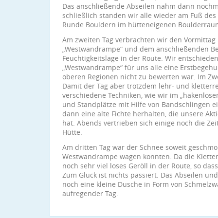
Das anschließende Abseilen nahm dann nochmal
schließlich standen wir alle wieder am Fuß de
Runde Bouldern im hütteneigenen Boulderraum
Am zweiten Tag verbrachten wir den Vormittag
„Westwandrampe“ und dem anschließenden Be
Feuchtigkeitslage in der Route. Wir entschiede
„Westwandrampe“ für uns alle eine Erstbegehun
oberen Regionen nicht zu bewerten war. Im Zwe
Damit der Tag aber trotzdem lehr- und kletterre
verschiedene Techniken, wie wir im „hakenlos
und Standplätze mit Hilfe von Bandschlingen 
dann eine alte Fichte herhalten, die unsere Ak
hat. Abends vertrieben sich einige noch die Ze
Hütte.
Am dritten Tag war der Schnee soweit geschmolz
Westwandrampe wagen konnten. Da die Kletters
noch sehr viel loses Geröll in der Route, so da
Zum Glück ist nichts passiert. Das Abseilen un
noch eine kleine Dusche in Form von Schmelzwas
aufregender Tag.