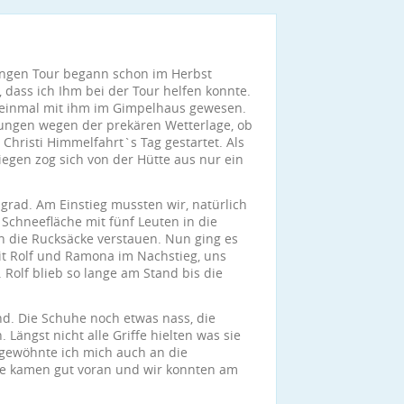
ängen Tour begann schon im Herbst
, dass ich Ihm bei der Tour helfen konnte.
rst einmal mit ihm im Gimpelhaus gewesen.
gungen wegen der prekären Wetterlage, ob
Christi Himmelfahrt`s Tag gestartet. Als
iegen zog sich von der Hütte aus nur ein
grad. Am Einstieg mussten wir, natürlich
 Schneefläche mit fünf Leuten in die
n die Rucksäcke verstauen. Nun ging es
 mit Rolf und Ramona im Nachstieg, uns
 Rolf blieb so lange am Stand bis die
nd. Die Schuhe noch etwas nass, die
 Längst nicht alle Griffe hielten was sie
gewöhnte ich mich auch an die
lle kamen gut voran und wir konnten am