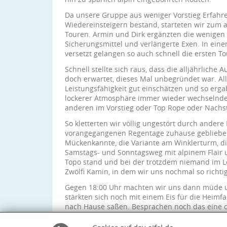
Da unsere Gruppe aus weniger Vorstieg Erfahr
Wiedereinsteigern bestand, starteten wir zum 
Touren. Armin und Dirk ergänzten die wenige
Sicherungsmittel und verlängerte Exen. In eine
versetzt gelangen so auch schnell die ersten To
Schnell stellte sich raus, dass die alljährliche
doch erwartet, dieses Mal unbegründet war. Al
Leistungsfähigkeit gut einschätzen und so erga
lockerer Atmosphäre immer wieder wechselnde S
anderen im Vorstieg oder Top Rope oder Nachs
So kletterten wir völlig ungestört durch andere
vorangegangenen Regentage zuhause geblieben
Mückenkannte, die Variante am Winklerturm, di
Samstags- und Sonntagsweg mit alpinem Flair un
Topo stand und bei der trotzdem niemand im L
Zwölfi Kamin, in dem wir uns nochmal so richt
Gegen 18:00 Uhr machten wir uns dann müde u
stärkten sich noch mit einem Eis für die Heimf
nach Hause saßen. Besprachen noch das eine o
nahmen viele schöne Erinnerungen an einen w
Fels mit ins Bett.