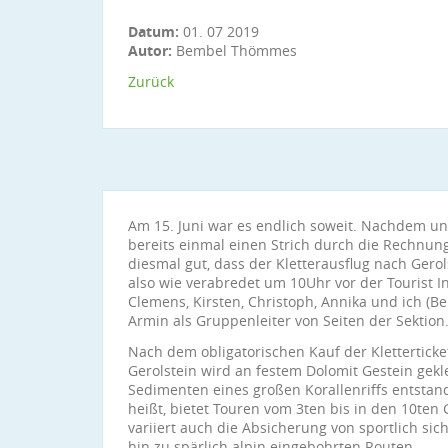
Datum:
01. 07 2019
Autor:
Bembel Thömmes
Zurück
Am 15. Juni war es endlich soweit. Nachdem uns
bereits einmal einen Strich durch die Rechnun
diesmal gut, dass der Kletterausflug nach Gerol
also wie verabredet um 10Uhr vor der Tourist 
Clemens, Kirsten, Christoph, Annika und ich (B
Armin als Gruppenleiter von Seiten der Sektion
Nach dem obligatorischen Kauf der Klettertickets
Gerolstein wird an festem Dolomit Gestein gekle
Sedimenten eines großen Korallenriffs entstande
heißt, bietet Touren vom 3ten bis in den 10ten
variiert auch die Absicherung von sportlich sich
hin zu spärlich alpin eingebohrten Routen.