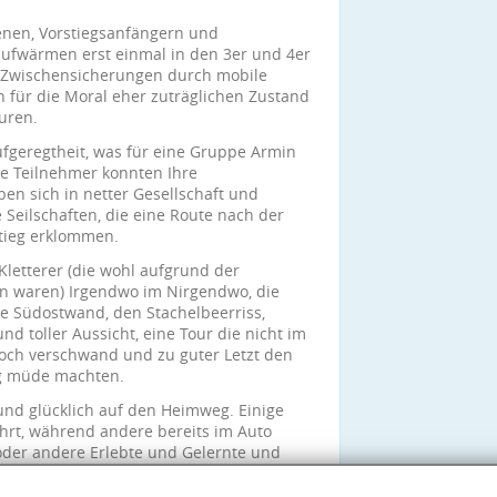
enen, Vorstiegsanfängern und
aufwärmen erst einmal in den 3er und 4er
n Zwischensicherungen durch mobile
n für die Moral eher zuträglichen Zustand
uren.
 Aufgeregtheit, was für eine Gruppe Armin
le Teilnehmer konnten Ihre
ben sich in netter Gesellschaft und
eilschaften, die eine Route nach der
tieg erklommen.
 Kletterer (die wohl aufgrund der
 waren) Irgendwo im Nirgendwo, die
e Südostwand, den Stachelbeerriss,
d toller Aussicht, eine Tour die nicht im
och verschwand und zu guter Letzt den
ig müde machten.
nd glücklich auf den Heimweg. Einige
ahrt, während andere bereits im Auto
der andere Erlebte und Gelernte und
eiteren schönen Tag in der Natur und am