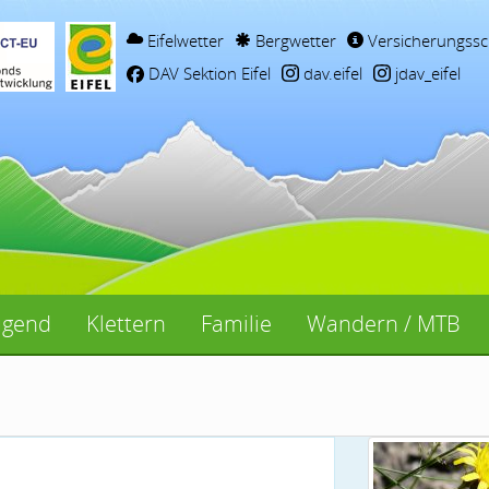
Eifelwetter
Bergwetter
Versicherungssc
DAV Sektion Eifel
dav.eifel
jdav_eifel
ugend
Klettern
Familie
Wandern / MTB