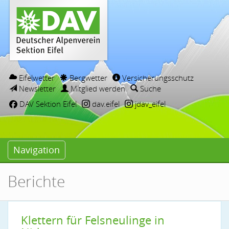
Eifelwetter
Bergwetter
Versicherungsschutz
Newsletter
Mitglied werden
Suche
DAV Sektion Eifel
dav.eifel
jdav_eifel
Navigation
Berichte
Klettern für Felsneulinge in