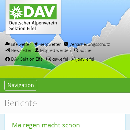
Eifelwetter
Bergwetter
Versicherungsschutz
Newsletter
Mitglied werden
Suche
DAV Sektion Eifel
dav.eifel
jdav_eifel
Navigation
Berichte
Mairegen macht schön