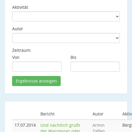
Aktivität
Autor
Zeitraum:
Von
Bis
Bericht
Autor
Aktiv
17.07.2014
Und nächtlich grüßt
Armin
Berg
der Warsteiner oder
Zalfen