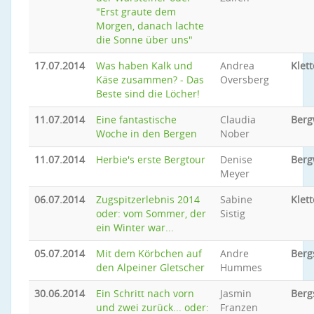
"Erst graute dem
Morgen, danach lachte
die Sonne über uns"
17.07.2014
Was haben Kalk und
Andrea
Klet
Käse zusammen? - Das
Oversberg
Beste sind die Löcher!
11.07.2014
Eine fantastische
Claudia
Ber
Woche in den Bergen
Nober
11.07.2014
Herbie's erste Bergtour
Denise
Ber
Meyer
06.07.2014
Zugspitzerlebnis 2014
Sabine
Klett
oder: vom Sommer, der
Sistig
ein Winter war...
05.07.2014
Mit dem Körbchen auf
Andre
Berg
den Alpeiner Gletscher
Hummes
30.06.2014
Ein Schritt nach vorn
Jasmin
Berg
und zwei zurück... oder:
Franzen