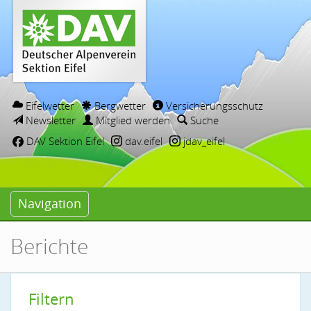
Eifelwetter
Bergwetter
Versicherungsschutz
Newsletter
Mitglied werden
Suche
DAV Sektion Eifel
dav.eifel
jdav_eifel
Navigation
Berichte
Filtern