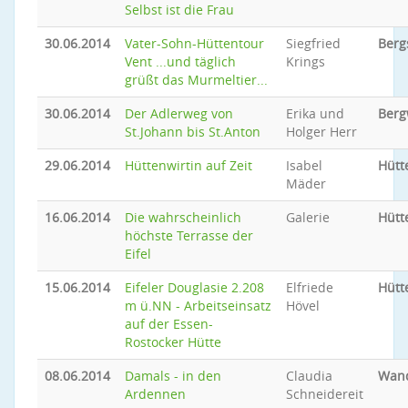
Selbst ist die Frau
30.06.2014
Vater-Sohn-Hüttentour
Siegfried
Berg
Vent ...und täglich
Krings
grüßt das Murmeltier...
30.06.2014
Der Adlerweg von
Erika und
Ber
St.Johann bis St.Anton
Holger Herr
29.06.2014
Hüttenwirtin auf Zeit
Isabel
Hütt
Mäder
16.06.2014
Die wahrscheinlich
Galerie
Hütt
höchste Terrasse der
Eifel
15.06.2014
Eifeler Douglasie 2.208
Elfriede
Hütt
m ü.NN - Arbeitseinsatz
Hövel
auf der Essen-
Rostocker Hütte
08.06.2014
Damals - in den
Claudia
Wan
Ardennen
Schneidereit