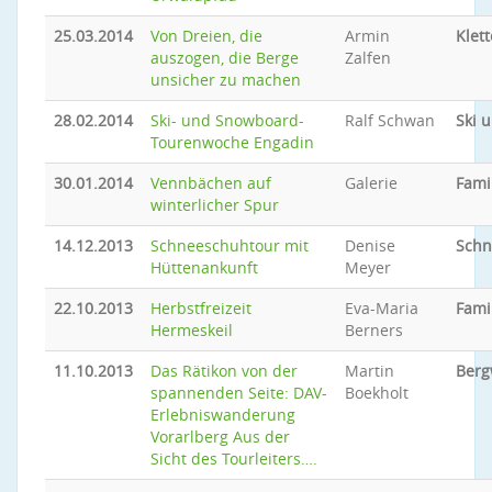
25.03.2014
Von Dreien, die
Armin
Klet
auszogen, die Berge
Zalfen
unsicher zu machen
28.02.2014
Ski- und Snowboard-
Ralf Schwan
Ski 
Tourenwoche Engadin
30.01.2014
Vennbächen auf
Galerie
Fami
winterlicher Spur
14.12.2013
Schneeschuhtour mit
Denise
Schn
Hüttenankunft
Meyer
22.10.2013
Herbstfreizeit
Eva-Maria
Fami
Hermeskeil
Berners
11.10.2013
Das Rätikon von der
Martin
Ber
spannenden Seite: DAV-
Boekholt
Erlebniswanderung
Vorarlberg Aus der
Sicht des Tourleiters….