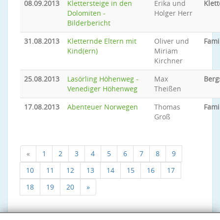
08.09.2013
Klettersteige in den
Erika und
Klett
Dolomiten -
Holger Herr
Bilderbericht
31.08.2013
Kletternde Eltern mit
Oliver und
Fami
Kind(ern)
Miriam
Kirchner
25.08.2013
Lasörling Höhenweg -
Max
Berg
Venediger Höhenweg
Theißen
17.08.2013
Abenteuer Norwegen
Thomas
Fami
Groß
«
1
2
3
4
5
6
7
8
9
10
11
12
13
14
15
16
17
18
19
20
»