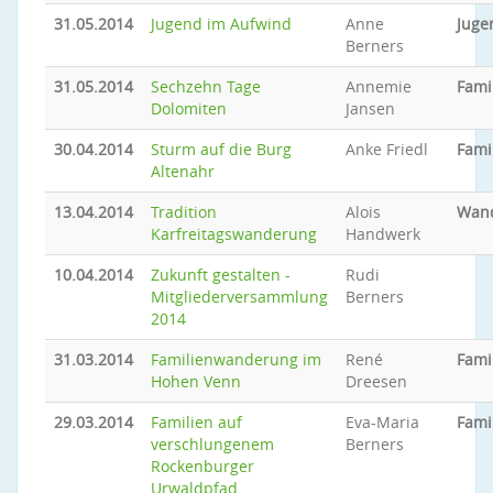
31.05.2014
Jugend im Aufwind
Anne
Juge
Berners
31.05.2014
Sechzehn Tage
Annemie
Fami
Dolomiten
Jansen
30.04.2014
Sturm auf die Burg
Anke Friedl
Fami
Altenahr
13.04.2014
Tradition
Alois
Wan
Karfreitagswanderung
Handwerk
10.04.2014
Zukunft gestalten -
Rudi
Mitgliederversammlung
Berners
2014
31.03.2014
Familienwanderung im
René
Fami
Hohen Venn
Dreesen
29.03.2014
Familien auf
Eva-Maria
Fami
verschlungenem
Berners
Rockenburger
Urwaldpfad