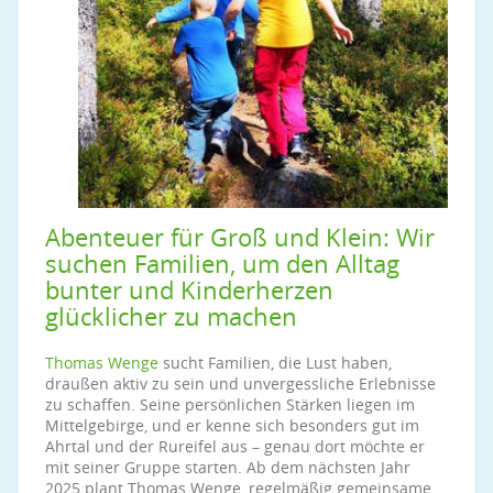
Abenteuer für Groß und Klein: Wir
suchen Familien, um den Alltag
bunter und Kinderherzen
glücklicher zu machen
Thomas Wenge
sucht Familien, die Lust haben,
draußen aktiv zu sein und unvergessliche Erlebnisse
zu schaffen. Seine persönlichen Stärken liegen im
Mittelgebirge, und er kenne sich besonders gut im
Ahrtal und der Rureifel aus – genau dort möchte er
mit seiner Gruppe starten. Ab dem nächsten Jahr
2025 plant Thomas Wenge, regelmäßig gemeinsame