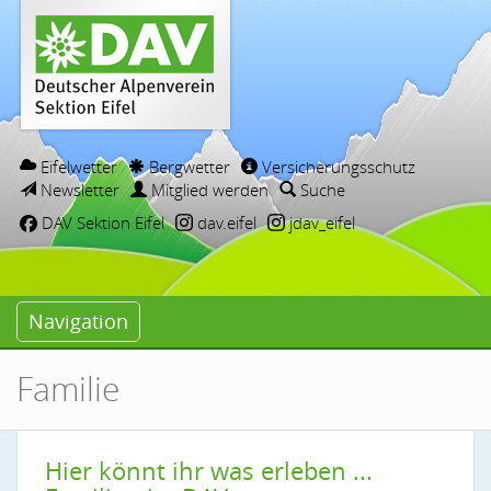
Eifelwetter
Bergwetter
Versicherungsschutz
Newsletter
Mitglied werden
Suche
DAV Sektion Eifel
dav.eifel
jdav_eifel
Navigation
Familie
Hier könnt ihr was erleben ...