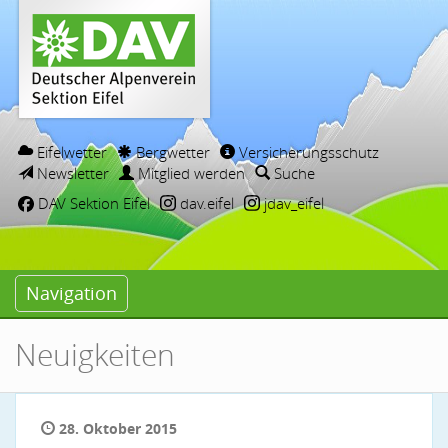
Eifelwetter
Bergwetter
Versicherungsschutz
Newsletter
Mitglied werden
Suche
DAV Sektion Eifel
dav.eifel
jdav_eifel
Navigation
Neuigkeiten
28. Oktober 2015