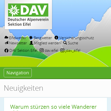
Eifelwetter
Bergwetter
Versicherungsschutz
Newsletter
Mitglied werden
Suche
DAV Sektion Eifel
dav.eifel
jdav_eifel
Navigation
Neuigkeiten
Warum stürzen so viele Wanderer