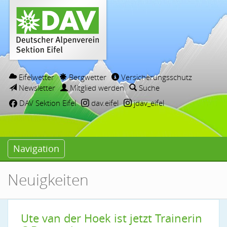
Eifelwetter
Bergwetter
Versicherungsschutz
Newsletter
Mitglied werden
Suche
DAV Sektion Eifel
dav.eifel
jdav_eifel
Navigation
Neuigkeiten
Ute van der Hoek ist jetzt Trainerin