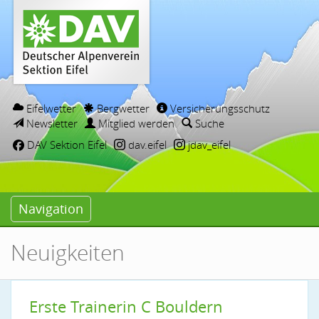
Eifelwetter
Bergwetter
Versicherungsschutz
Newsletter
Mitglied werden
Suche
DAV Sektion Eifel
dav.eifel
jdav_eifel
Navigation
Neuigkeiten
Erste Trainerin C Bouldern