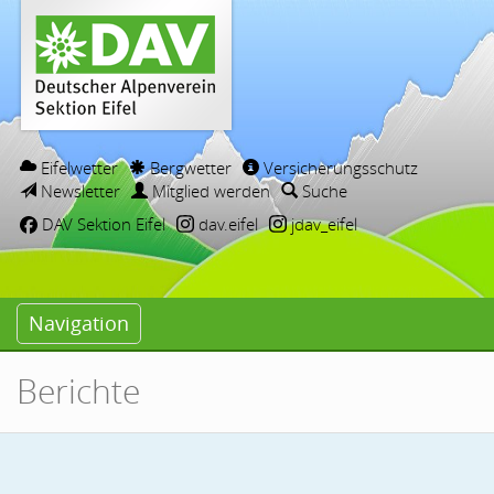
Eifelwetter
Bergwetter
Versicherungsschutz
Newsletter
Mitglied werden
Suche
DAV Sektion Eifel
dav.eifel
jdav_eifel
Navigation
Berichte