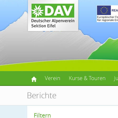
Verein
Kurse & Touren
J
Berichte
Filtern