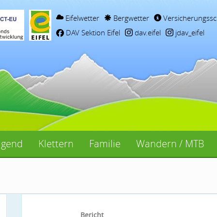
Eifelwetter
Bergwetter
Versicherungssc
DAV Sektion Eifel
dav.eifel
jdav_eifel
ugend
Klettern
Familie
Wandern / MTB
Bericht