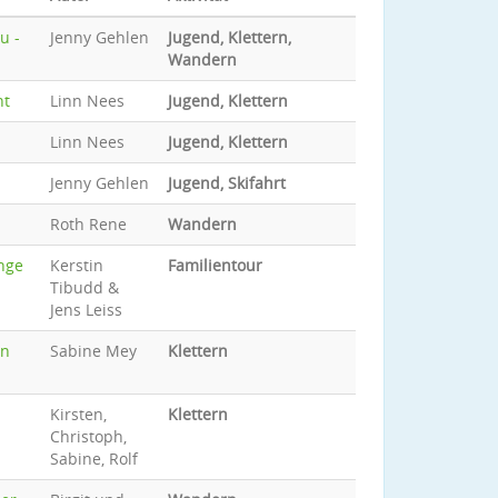
u -
Jenny Gehlen
Jugend, Klettern,
Wandern
nt
Linn Nees
Jugend, Klettern
Linn Nees
Jugend, Klettern
Jenny Gehlen
Jugend, Skifahrt
Roth Rene
Wandern
nge
Kerstin
Familientour
Tibudd &
Jens Leiss
en
Sabine Mey
Klettern
Kirsten,
Klettern
Christoph,
Sabine, Rolf