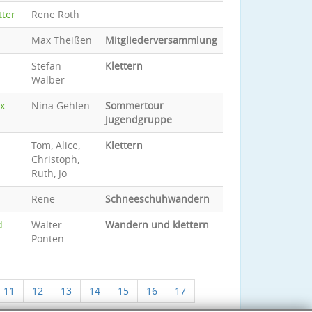
tter
Rene Roth
Max Theißen
Mitgliederversammlung
Stefan
Klettern
Walber
x
Nina Gehlen
Sommertour
Jugendgruppe
Tom, Alice,
Klettern
Christoph,
Ruth, Jo
Rene
Schneeschuhwandern
d
Walter
Wandern und klettern
Ponten
11
12
13
14
15
16
17