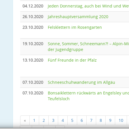
04.12.2020
Jeden Donnerstag, auch bei Wind und We
26.10.2020
Jahreshauptversammlung 2020
23.10.2020
Felsklettern im Rosengarten
19.10.2020
Sonne, Sommer, Schneemann?! – Alpin-Mi
der Jugendgruppe
13.10.2020
Fünf Freunde in der Pfalz
07.10.2020
Schneeschuhwanderung im Allgäu
07.10.2020
Bonsaiklettern rückwärts an Engelsley un
Teufelsloch
«
1
2
3
4
5
6
7
8
9
10