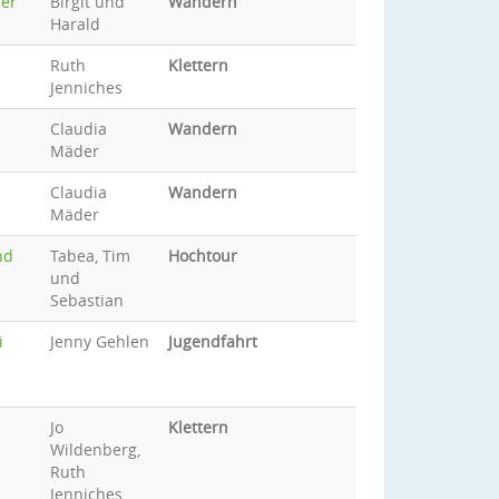
der
Birgit und
Wandern
Harald
Ruth
Klettern
Jenniches
Claudia
Wandern
Mäder
Claudia
Wandern
Mäder
nd
Tabea, Tim
Hochtour
und
Sebastian
i
Jenny Gehlen
Jugendfahrt
Jo
Klettern
Wildenberg,
Ruth
Jenniches