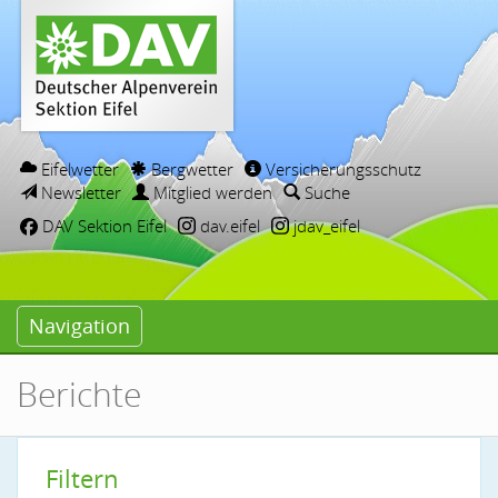
Eifelwetter
Bergwetter
Versicherungsschutz
Newsletter
Mitglied werden
Suche
DAV Sektion Eifel
dav.eifel
jdav_eifel
Navigation
Berichte
Filtern