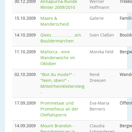
30.12.2009
Annapurna-Runde
Werner
Trekki
Winter 2009/2010
Hoffmann
15.10.2009
Maare &
Galerie
Famili
Manderscheid
14.10.2009
Glees....................ein
Sven Claßen
Bould
Bouldermärchen
11.10.2009
Mallorca - eine
Monika Feld
Bergw
Wanderwoche im
Oktober
02.10.2009
"Bist du müde?" -
René
Wand
"Nein, oben!" -
Dreesen
Mittelrheinklettersteig
-
17.09.2009
Prommetaat und
Eva-Maria
Öffent
Prometheus an der
Berners
Oleftalsperre
14.09.2009
Mount Brandon -
Claudia
Bergw
Bergabenteuer in
Schneidereit