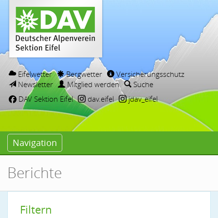
Eifelwetter
Bergwetter
Versicherungsschutz
Newsletter
Mitglied werden
Suche
DAV Sektion Eifel
dav.eifel
jdav_eifel
Navigation
Berichte
Filtern