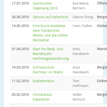
17.07.2010
Sportissimo:
Eva-Maria
Öffent
Vogelsang 2010
Berners
26.06.2010
Genuss auf italienisch
Sabine Sistig
Bergs
14.05.2010
Eine kurze Anekdote
Sven Claßen
Klette
über fränkisches
Wetter und die Eifeler
Mentalität
01.04.2010
Start ins Berg- und
Alois
Wand
Wanderjahr:
Handwerk
Karfreitagswanderung
19.03.2010
Schneeschuh-
Alois
Bergs
Hochtour im Wallis
Handwerk
11.02.2010
Eiskletterkurs
Tom
Eiskle
Hoffmann
05.02.2010
Chimborazo
Volker
Bergs
Expedition
Reinsch