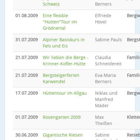
Schweiz
Berners
01.08.2009
Eine flexible
Elfriede
Bergw
"Hütten"Tour im
Hövel
Grödnertal
31.07.2009
Alpiner Basiskurs in
Sabine Pauls
Bergs
Fels und Eis
21.07.2009
Wir lieben die Berge -
Claudia
Famili
Krinner-Kofler-Hütte
Schneidereit
21.07.2009
Bergsteigerferien
Eva-Maria
Famili
Karwendel
Berners
17.07.2009
Hüttentour im Allgäu
Niklas und
Bergw
Manfred
Mäder
01.07.2009
Rosengarten 2009
Max
Klette
Theißen
30.06.2009
Gigantische Riesen
Sabine
Reiseb