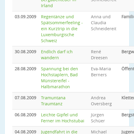
Irland
03.09.2009
Regentänze und
Anna und
Famili
Spätsommerfeeling -
Claudia
ein Kurztrip in die
Schneidereit
Luxemburgische
Schweiz
30.08.2009
Endlich darf ich
René
Bergw
wandern
Dreesen
28.08.2009
Spannung bei den
Eva-Maria
Öffent
Hochstaplern, Bad
Berners
Münstereifel -
Halbmarathon
07.08.2009
Tramuntana
Andrea
Klette
Traumtanz
Oversberg
06.08.2009
Leichte Gipfel und
Jürgen
Bergs
Ferner im Hochstubai
Schüer
04.08.2009
Jugendfahrt in die
Michael
Jugen