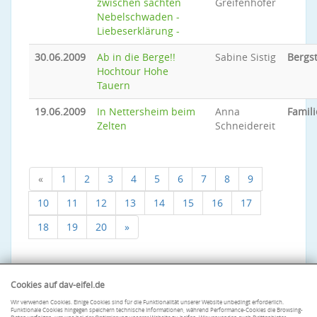
zwischen sachten
Greifenhofer
Nebelschwaden -
Liebeserklärung -
30.06.2009
Ab in die Berge!!
Sabine Sistig
Bergs
Hochtour Hohe
Tauern
19.06.2009
In Nettersheim beim
Anna
Famili
Zelten
Schneidereit
«
1
2
3
4
5
6
7
8
9
10
11
12
13
14
15
16
17
18
19
20
»
Cookies auf dav-eifel.de
Wir verwenden Cookies. Einige Cookies sind für die Funktionalität unserer Website unbedingt erforderlich.
Funktionale Cookies hingegen speichern technische Informationen, während Performance-Cookies die Browsing-