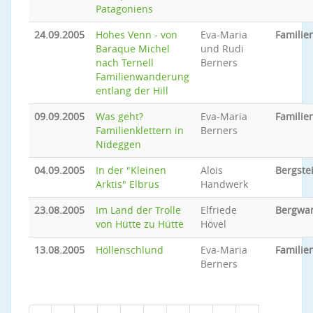
Patagoniens
24.09.2005
Hohes Venn - von
Eva-Maria
Famili
Baraque Michel
und Rudi
nach Ternell
Berners
Familienwanderung
entlang der Hill
09.09.2005
Was geht?
Eva-Maria
Familie
Familienklettern in
Berners
Nideggen
04.09.2005
In der "Kleinen
Alois
Bergste
Arktis" Elbrus
Handwerk
23.08.2005
Im Land der Trolle
Elfriede
Bergwa
von Hütte zu Hütte
Hövel
13.08.2005
Höllenschlund
Eva-Maria
Famili
Berners