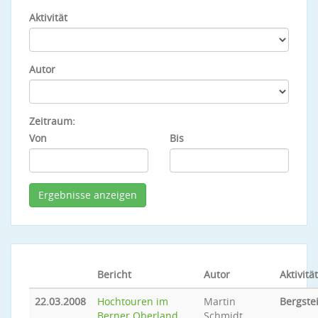
Aktivität
Autor
Zeitraum:
Von
Bis
Bericht
Autor
Aktivität
22.03.2008
Hochtouren im
Martin
Bergste
Berner Oberland
Schmidt