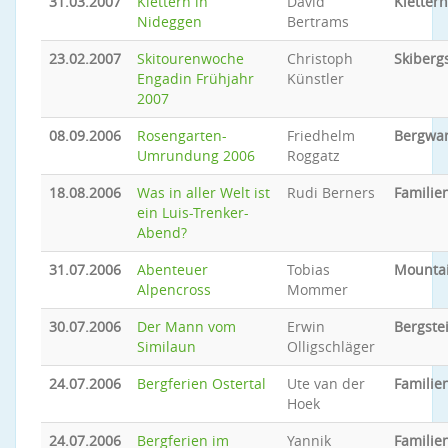
31.03.2007
Klettern in
David
Klettern
Nideggen
Bertrams
23.02.2007
Skitourenwoche
Christoph
Skiberg
Engadin Frühjahr
Künstler
2007
08.09.2006
Rosengarten-
Friedhelm
Bergwa
Umrundung 2006
Roggatz
18.08.2006
Was in aller Welt ist
Rudi Berners
Familien
ein Luis-Trenker-
Abend?
31.07.2006
Abenteuer
Tobias
Mounta
Alpencross
Mommer
30.07.2006
Der Mann vom
Erwin
Bergste
Similaun
Olligschläger
24.07.2006
Bergferien Ostertal
Ute van der
Familien
Hoek
24.07.2006
Bergferien im
Yannik
Familien