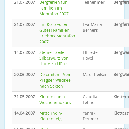
21.07.2007
Bergferien für
Teilnehmer
Bergfer
Familien im
Montafon 2007
21.07.2007
Ein Korb voller
Eva-Maria
Bergfer
Gutes! Familien-
Berners
Erlebnis Montafon
2007
14.07.2007
Steine - Seile -
Elfriede
Bergwa
Silberwurz Von
Hövel
Hütte zu Hütte
20.06.2007
Dolomiten - Vom
Max Theißen
Bergwa
Pragser Wildsee
nach Sexten
31.05.2007
Kletterschein
Claudia
Klettern
Wochenendkurs
Lehner
14.04.2007
Mittelrhein-
Yannik
Kletters
Klettersteig
Dettmer