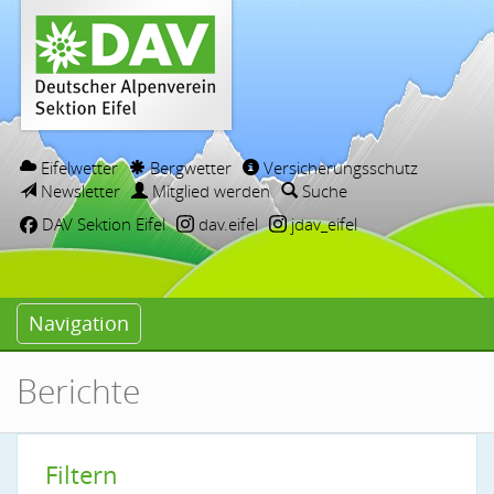
Eifelwetter
Bergwetter
Versicherungsschutz
Newsletter
Mitglied werden
Suche
DAV Sektion Eifel
dav.eifel
jdav_eifel
Navigation
Berichte
Filtern