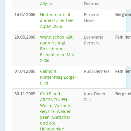
Allgäu
Dettmer
14.07.2006
Hüttentour mal
Elfriede
Bergwa
anders! Zillertaler
Hövel
Alpen 2006
20.05.2006
Wenn schon kalt:
Eva-Maria
Famili
dann richtig!
Berners
Birresborner
Eishöhlen im Mai
2006
01.04.2006
Calmont
Rudi Berners
Famili
Klettersteig Ediger-
Eller
30.11.2005
CHILE und
Kurt-Dieter
Bergste
ARGENTINIEN:
Zick
Wüste, Vulkane,
Geysire, Wälder,
Seen, Gletscher
und die
Höhepunkte