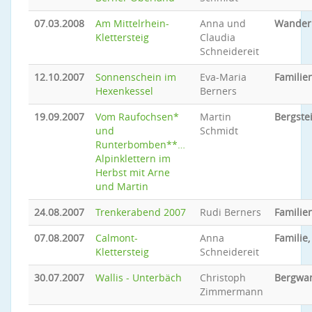
07.03.2008
Am Mittelrhein-
Anna und
Wander
Klettersteig
Claudia
Schneidereit
12.10.2007
Sonnenschein im
Eva-Maria
Familien
Hexenkessel
Berners
19.09.2007
Vom Raufochsen*
Martin
Bergste
und
Schmidt
Runterbomben**…
Alpinklettern im
Herbst mit Arne
und Martin
24.08.2007
Trenkerabend 2007
Rudi Berners
Familien
07.08.2007
Calmont-
Anna
Familie,
Klettersteig
Schneidereit
30.07.2007
Wallis - Unterbäch
Christoph
Bergwa
Zimmermann