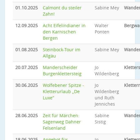
01.10.2025
Calmont du steiler
Sabine Mey
Wande
Zahn!
12.09.2025
Acht Eifelindianer in
Walter
Bergwa
den Karnischen
Ponten
Bergen
01.08.2025
Steinbock-Tour im
Sabine Mey
Wande
Allgäu
20.07.2025
Manderscheider
Jo
Kletter
Burgenklettersteig
Wildenberg
30.06.2025
Wolfebener Spitze -
Jo
Kletter
Kletterurlaub „De
Wildenberg
Luxe“
und Ruth
Jenniches
28.06.2025
Zeit für Märchen:
Sabine
Wande
Sagenweg Dahner
Sistig
Felsenland
18.06.2025
Angebot für
Jo
Kletter