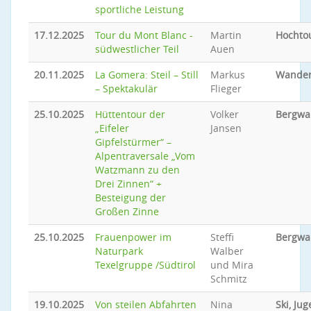
sportliche Leistung
17.12.2025
Tour du Mont Blanc -
Martin
Hochto
südwestlicher Teil
Auen
20.11.2025
La Gomera: Steil – Still
Markus
Wande
– Spektakulär
Flieger
25.10.2025
Hüttentour der
Volker
Bergwa
„Eifeler
Jansen
Gipfelstürmer“ –
Alpentraversale „Vom
Watzmann zu den
Drei Zinnen“ +
Besteigung der
Großen Zinne
25.10.2025
Frauenpower im
Steffi
Bergwa
Naturpark
Walber
Texelgruppe /Südtirol
und Mira
Schmitz
19.10.2025
Von steilen Abfahrten
Nina
Ski, Ju