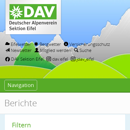
Eifelwetter
Bergwetter
Versicherungsschutz
Newsletter
Mitglied werden
Suche
DAV Sektion Eifel
dav.eifel
jdav_eifel
Navigation
Berichte
Filtern