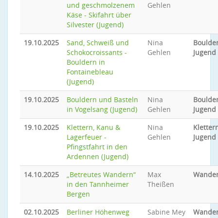
und geschmolzenem
Gehlen
Käse - Skifahrt über
Silvester (Jugend)
19.10.2025
Sand, Schweiß und
Nina
Boulder
Schokocroissants -
Gehlen
Jugend
Bouldern in
Fontainebleau
(Jugend)
19.10.2025
Bouldern und Basteln
Nina
Boulder
in Vogelsang (Jugend)
Gehlen
Jugend
19.10.2025
Klettern, Kanu &
Nina
Klettern
Lagerfeuer -
Gehlen
Jugend
Pfingstfahrt in den
Ardennen (Jugend)
14.10.2025
„Betreutes Wandern“
Max
Wande
in den Tannheimer
Theißen
Bergen
02.10.2025
Berliner Höhenweg
Sabine Mey
Wande