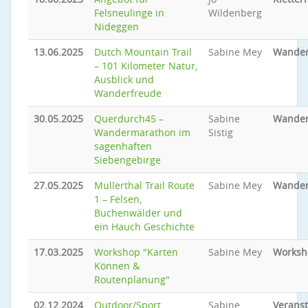
Felsneulinge in
Wildenberg
Nideggen
13.06.2025
Dutch Mountain Trail
Sabine Mey
Wande
– 101 Kilometer Natur,
Ausblick und
Wanderfreude
30.05.2025
Querdurch45 –
Sabine
Wande
Wandermarathon im
Sistig
sagenhaften
Siebengebirge
27.05.2025
Mullerthal Trail Route
Sabine Mey
Wande
1 – Felsen,
Buchenwälder und
ein Hauch Geschichte
17.03.2025
Workshop "Karten
Sabine Mey
Worksh
Können &
Routenplanung"
02.12.2024
Outdoor/Sport
Sabine
Veranst