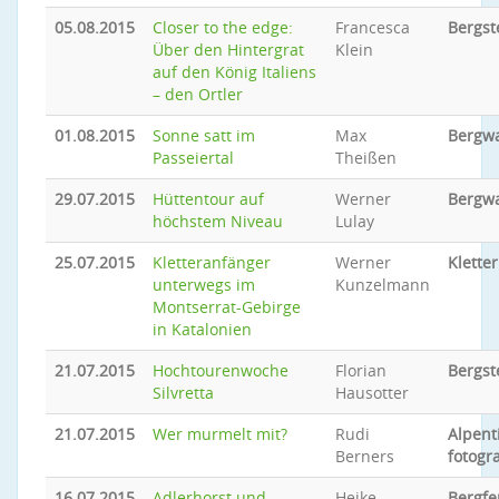
05.08.2015
Closer to the edge:
Francesca
Bergst
Über den Hintergrat
Klein
auf den König Italiens
– den Ortler
01.08.2015
Sonne satt im
Max
Bergw
Passeiertal
Theißen
29.07.2015
Hüttentour auf
Werner
Bergw
höchstem Niveau
Lulay
25.07.2015
Kletteranfänger
Werner
Klette
unterwegs im
Kunzelmann
Montserrat-Gebirge
in Katalonien
21.07.2015
Hochtourenwoche
Florian
Bergst
Silvretta
Hausotter
21.07.2015
Wer murmelt mit?
Rudi
Alpent
Berners
fotogr
16.07.2015
Adlerhorst und
Heike
Bergfe