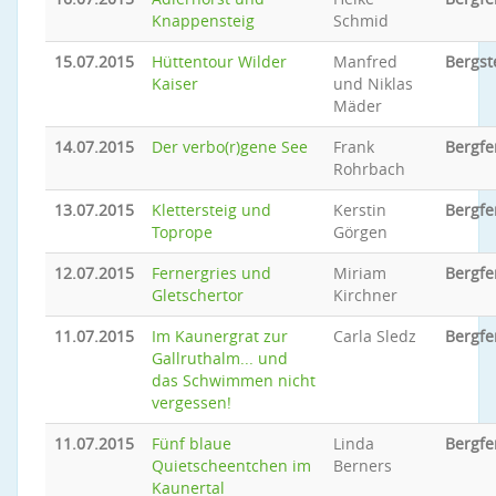
Knappensteig
Schmid
15.07.2015
Hüttentour Wilder
Manfred
Bergst
Kaiser
und Niklas
Mäder
14.07.2015
Der verbo(r)gene See
Frank
Bergfe
Rohrbach
13.07.2015
Klettersteig und
Kerstin
Bergfe
Toprope
Görgen
12.07.2015
Fernergries und
Miriam
Bergfe
Gletschertor
Kirchner
11.07.2015
Im Kaunergrat zur
Carla Sledz
Bergfe
Gallruthalm... und
das Schwimmen nicht
vergessen!
11.07.2015
Fünf blaue
Linda
Bergfe
Quietscheentchen im
Berners
Kaunertal