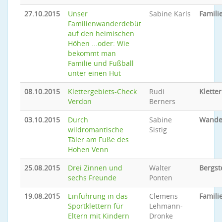
27.10.2015
Unser
Sabine Karls
Famil
Familienwanderdebüt
auf den heimischen
Höhen ...oder: Wie
bekommt man
Familie und Fußball
unter einen Hut
08.10.2015
Klettergebiets-Check
Rudi
Klette
Verdon
Berners
03.10.2015
Durch
Sabine
Wande
wildromantische
Sistig
Täler am Fuße des
Hohen Venn
25.08.2015
Drei Zinnen und
Walter
Bergst
sechs Freunde
Ponten
19.08.2015
Einführung in das
Clemens
Famili
Sportklettern für
Lehmann-
Eltern mit Kindern
Dronke