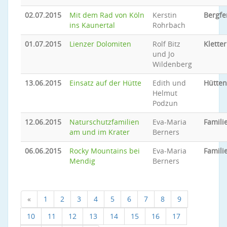
02.07.2015
Mit dem Rad von Köln
Kerstin
Bergfe
ins Kaunertal
Rohrbach
01.07.2015
Lienzer Dolomiten
Rolf Bitz
Klette
und Jo
Wildenberg
13.06.2015
Einsatz auf der Hütte
Edith und
Hütten
Helmut
Podzun
12.06.2015
Naturschutzfamilien
Eva-Maria
Famili
am und im Krater
Berners
06.06.2015
Rocky Mountains bei
Eva-Maria
Famili
Mendig
Berners
«
1
2
3
4
5
6
7
8
9
10
11
12
13
14
15
16
17