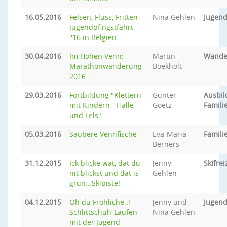
16.05.2016
Felsen, Fluss, Fritten –
Nina Gehlen
Jugend
Jugendpfingstfahrt
''16 in Belgien
30.04.2016
Im Hohen Venn:
Martin
Wande
Marathonwanderung
Boekholt
2016
29.03.2016
Fortbildung "Klettern
Günter
Ausbi
mit Kindern - Halle
Goetz
Famili
und Fels"
05.03.2016
Saubere Vennfische
Eva-Maria
Famil
Berners
31.12.2015
Ick blicke wat, dat du
Jenny
Skifrei
nit blickst und dat is
Gehlen
grün...Skipiste!
04.12.2015
Oh du Fröhliche..!
Jenny und
Jugend
Schlittschuh-Laufen
Nina Gehlen
mit der Jugend