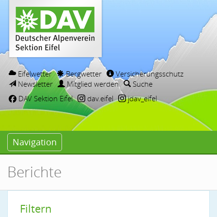
Eifelwetter
Bergwetter
Versicherungsschutz
Newsletter
Mitglied werden
Suche
DAV Sektion Eifel
dav.eifel
jdav_eifel
Navigation
Berichte
Filtern