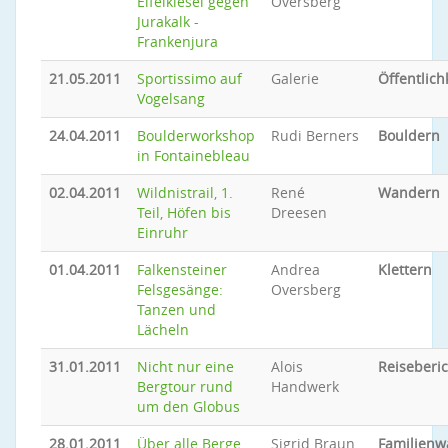
Eifelkiesel gegen
Oversberg
Jurakalk -
Frankenjura
21.05.2011
Sportissimo auf
Galerie
Öffentlich
Vogelsang
24.04.2011
Boulderworkshop
Rudi Berners
Bouldern
in Fontainebleau
02.04.2011
Wildnistrail, 1.
René
Wandern
Teil, Höfen bis
Dreesen
Einruhr
01.04.2011
Falkensteiner
Andrea
Klettern
Felsgesänge:
Oversberg
Tanzen und
Lächeln
31.01.2011
Nicht nur eine
Alois
Reiseberic
Bergtour rund
Handwerk
um den Globus
28.01.2011
Über alle Berge
Sigrid Braun,
Familien