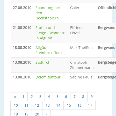
27.08.2010
Spannung bei
Galerie
Öffentlich
den
Hochstaplern
21.08.2010
Stufen und
Elfriede
Bergwand
Steige - Wandern
Hövel
in Algund
18.08.2010
Allgäu -
Max Theißen
Bergwand
Steinbock -Tour
13.08.2010
Südtirol
Christoph
Bergsteig
Zimmermann
13.08.2010
Dolomitentour
Sabine Pauls
Bergsteig
«
1
2
3
4
5
6
7
8
9
10
11
12
13
14
15
16
17
18
19
20
»