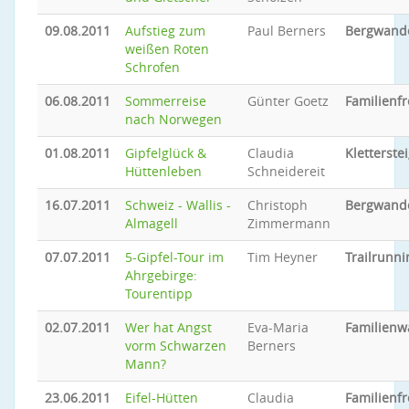
09.08.2011
Aufstieg zum
Paul Berners
Bergwand
weißen Roten
Schrofen
06.08.2011
Sommerreise
Günter Goetz
Familienfr
nach Norwegen
01.08.2011
Gipfelglück &
Claudia
Kletterste
Hüttenleben
Schneidereit
16.07.2011
Schweiz - Wallis -
Christoph
Bergwand
Almagell
Zimmermann
07.07.2011
5-Gipfel-Tour im
Tim Heyner
Trailrunni
Ahrgebirge:
Tourentipp
02.07.2011
Wer hat Angst
Eva-Maria
Familien
vorm Schwarzen
Berners
Mann?
23.06.2011
Eifel-Hütten
Claudia
Familienfr