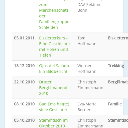
zum
DAV-Sektion
Märchenschatz
Bonn
der
Familiengruppe
Schleiden
05.01.2011
Eiskletterkurs -
Tom
Eiskletter
Eine Geschichte
Hoffmann
mit Höhen und
Tiefen
18.12.2010
Ojos del Salado -
Werner
Trekking
Ein Bildbericht
Hoffmann
22.10.2010
Dritter
Christoph
Bergfilma
Bergfilmabend
Zimmermann
2010
08.10.2010
Bad Ems hat(te)
Eva-Maria
Familie
viele Gesichter
Berners
05.10.2010
Stammtisch im
Christoph
Stammtis
Oktober 2010
Zimmermann