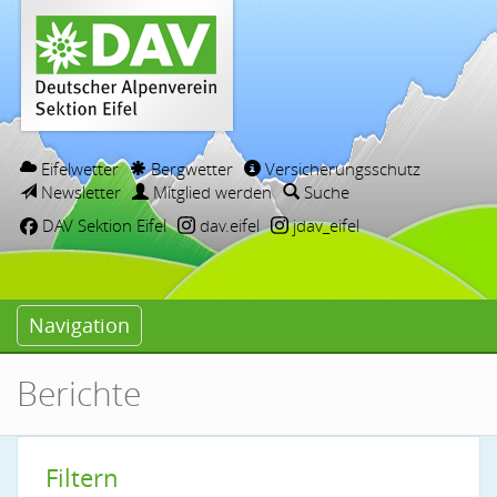
Eifelwetter
Bergwetter
Versicherungsschutz
Newsletter
Mitglied werden
Suche
DAV Sektion Eifel
dav.eifel
jdav_eifel
Navigation
Berichte
Filtern