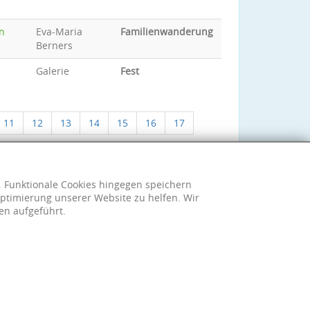
en
Eva-Maria
Familienwanderung
Berners
Galerie
Fest
11
12
13
14
15
16
17
h. Funktionale Cookies hingegen speichern
ptimierung unserer Website zu helfen. Wir
en aufgeführt.