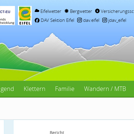
Eifelwetter
Bergwetter
Versicherungssc
DAV Sektion Eifel
dav.eifel
jdav_eifel
ugend
Klettern
Familie
Wandern / MTB
Bericht