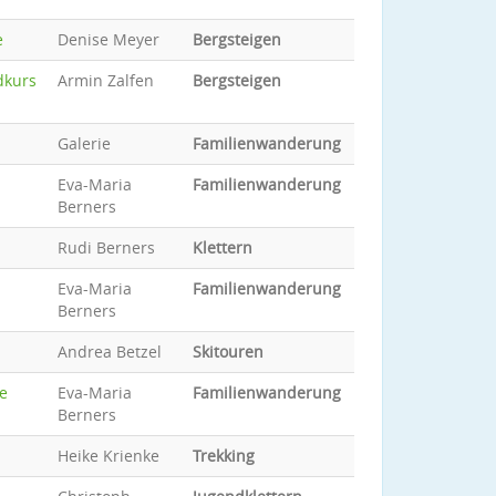
e
Denise Meyer
Bergsteigen
dkurs
Armin Zalfen
Bergsteigen
Galerie
Familienwanderung
Eva-Maria
Familienwanderung
Berners
Rudi Berners
Klettern
Eva-Maria
Familienwanderung
Berners
Andrea Betzel
Skitouren
pe
Eva-Maria
Familienwanderung
Berners
Heike Krienke
Trekking