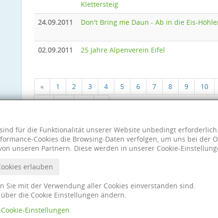
Klettersteig
24.09.2011
Don't Bring me Daun - Ab in die Eis-Höhl
02.09.2011
25 Jahre Alpenverein Eifel
«
1
2
3
4
5
6
7
8
9
10
18
19
20
»
sind für die Funktionalität unserer Website unbedingt erforderlic
formance-Cookies die Browsing-Daten verfolgen, um uns bei der O
von unseren Partnern. Diese werden in unserer Cookie-Einstellung
Cookies erlauben
nn Sie mit der Verwendung aller Cookies einverstanden sind.
t über die Cookie Einstellungen ändern.
Cookie-Einstellungen