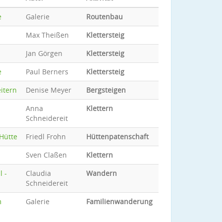
e
Galerie
Routenbau
Max Theißen
Klettersteig
Jan Görgen
Klettersteig
e
Paul Berners
Klettersteig
itern
Denise Meyer
Bergsteigen
Anna
Klettern
Schneidereit
 Hütte
Friedl Frohn
Hüttenpatenschaft
Sven Claßen
Klettern
l -
Claudia
Wandern
Schneidereit
m
Galerie
Familienwanderung