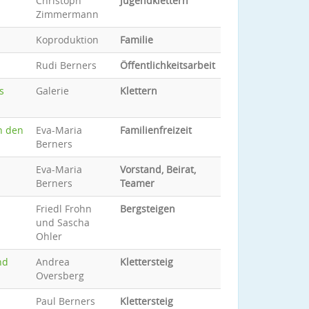
Christoph
Jugendklettern
Zimmermann
Koproduktion
Familie
Rudi Berners
Öffentlichkeitsarbeit
s
Galerie
Klettern
in den
Eva-Maria
Familienfreizeit
Berners
Eva-Maria
Vorstand, Beirat,
Berners
Teamer
Friedl Frohn
Bergsteigen
und Sascha
Ohler
nd
Andrea
Klettersteig
Oversberg
Paul Berners
Klettersteig