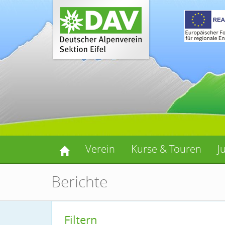
Verein
Kurse & Touren
J
Berichte
Filtern