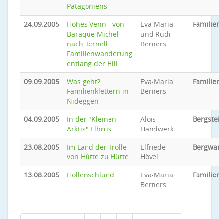
Patagoniens
24.09.2005
Hohes Venn - von
Eva-Maria
Famili
Baraque Michel
und Rudi
nach Ternell
Berners
Familienwanderung
entlang der Hill
09.09.2005
Was geht?
Eva-Maria
Familie
Familienklettern in
Berners
Nideggen
04.09.2005
In der "Kleinen
Alois
Bergste
Arktis" Elbrus
Handwerk
23.08.2005
Im Land der Trolle
Elfriede
Bergwa
von Hütte zu Hütte
Hövel
13.08.2005
Höllenschlund
Eva-Maria
Famili
Berners