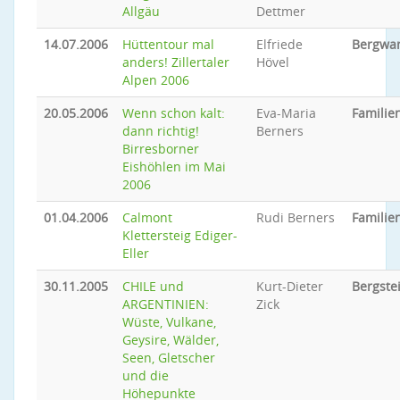
Allgäu
Dettmer
14.07.2006
Hüttentour mal
Elfriede
Bergwa
anders! Zillertaler
Hövel
Alpen 2006
20.05.2006
Wenn schon kalt:
Eva-Maria
Famili
dann richtig!
Berners
Birresborner
Eishöhlen im Mai
2006
01.04.2006
Calmont
Rudi Berners
Famili
Klettersteig Ediger-
Eller
30.11.2005
CHILE und
Kurt-Dieter
Bergste
ARGENTINIEN:
Zick
Wüste, Vulkane,
Geysire, Wälder,
Seen, Gletscher
und die
Höhepunkte