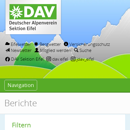
Eifelwetter
Bergwetter
Versicherungsschutz
Newsletter
Mitglied werden
Suche
DAV Sektion Eifel
dav.eifel
jdav_eifel
Navigation
Berichte
Filtern