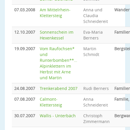
07.03.2008
Am Mittelrhein-
Anna und
Wander
Klettersteig
Claudia
Schneidereit
12.10.2007
Sonnenschein im
Eva-Maria
Familien
Hexenkessel
Berners
19.09.2007
Vom Raufochsen*
Martin
Bergste
und
Schmidt
Runterbomben**…
Alpinklettern im
Herbst mit Arne
und Martin
24.08.2007
Trenkerabend 2007
Rudi Berners
Familien
07.08.2007
Calmont-
Anna
Familie,
Klettersteig
Schneidereit
30.07.2007
Wallis - Unterbäch
Christoph
Bergwa
Zimmermann