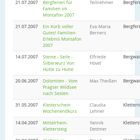
21.07.2007
Bergferien für
Teilnehmer
Bergfer
Familien im
Montafon 2007
21.07.2007
Ein Korb voller
Eva-Maria
Bergfer
Gutes! Familien-
Berners
Erlebnis Montafon
2007
14.07.2007
Steine - Seile -
Elfriede
Bergwa
Silberwurz Von
Hövel
Hütte zu Hütte
20.06.2007
Dolomiten - Vom
Max Theißen
Bergwa
Pragser Wildsee
nach Sexten
31.05.2007
Kletterschein
Claudia
Klettern
Wochenendkurs
Lehner
14.04.2007
Mittelrhein-
Yannik
Kletters
Klettersteig
Dettmer