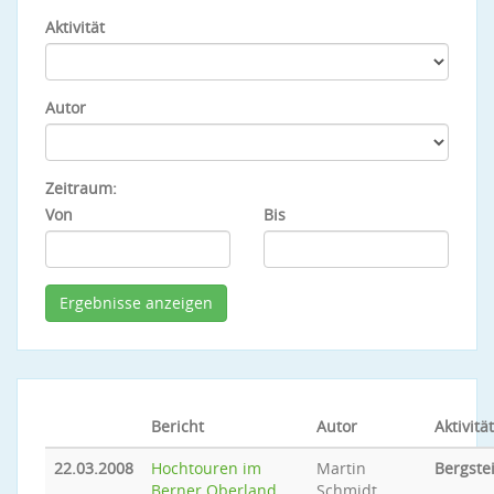
Aktivität
Autor
Zeitraum:
Von
Bis
Bericht
Autor
Aktivität
22.03.2008
Hochtouren im
Martin
Bergste
Berner Oberland
Schmidt