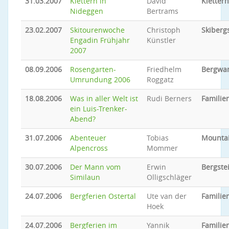
31.03.2007
Klettern in
David
Klettern
Nideggen
Bertrams
23.02.2007
Skitourenwoche
Christoph
Skiberg
Engadin Frühjahr
Künstler
2007
08.09.2006
Rosengarten-
Friedhelm
Bergwa
Umrundung 2006
Roggatz
18.08.2006
Was in aller Welt ist
Rudi Berners
Familien
ein Luis-Trenker-
Abend?
31.07.2006
Abenteuer
Tobias
Mounta
Alpencross
Mommer
30.07.2006
Der Mann vom
Erwin
Bergste
Similaun
Olligschläger
24.07.2006
Bergferien Ostertal
Ute van der
Familien
Hoek
24.07.2006
Bergferien im
Yannik
Familien