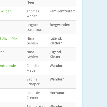
Nees
 wilden
Thomas
Familienfreizeit
Wenge
Brigitte
Bergwandern
Lottermoser
d-Alpin-Mix
Nina
Jugend,
Gehlen
Klettern
der
Nina
Jugend,
Gehlen
Klettern
lpenfreunde
Claudia
Wandern
Mäder
Sabine
Wandern
Schäper
Paul Ole
Hochtour
Cremer
Sabine Mey
Wandern