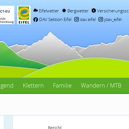
Eifelwetter
Bergwetter
Versicherungssc
DAV Sektion Eifel
dav.eifel
jdav_eifel
ugend
Klettern
Familie
Wandern / MTB
Bericht