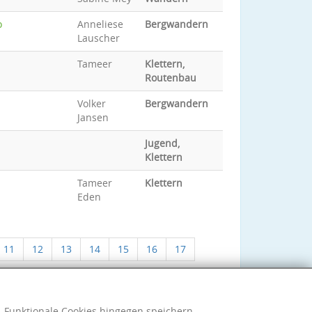
o
Anneliese
Bergwandern
Lauscher
Tameer
Klettern,
Routenbau
Volker
Bergwandern
Jansen
Jugend,
Klettern
Tameer
Klettern
Eden
11
12
13
14
15
16
17
h. Funktionale Cookies hingegen speichern