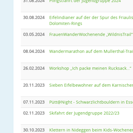
31.08.2024
Pfingstfahrt der Jugendgruppe 2024
30.08.2024
Eifelindianer auf der der Spur des Friaul
Dolomiten-Rings
03.05.2024
FrauenWanderWochenende „WildnisTrail“
08.04.2024
Wandermarathon auf dem Mullerthal-Trai
26.02.2024
Workshop „Ich packe meinen Rucksack…“
20.11.2023
Sieben Eifelbewohner auf dem Karnisch
07.11.2023
Pütt@Night - Schwarzlichtbouldern in Es
02.11.2023
Skifahrt der Jugendgruppe 2022/23
30.10.2023
Klettern in Nideggen beim Kids-Wochene