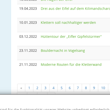
19.04.2023
Drei aus der Eifel auf dem Kilimandschar
10.01.2023
Klettern soll nachhaltiger werden
03.12.2022
Hüttentour der „Eifler Gipfelstürmer“
23.11.2022
Bouldernacht in Vogelsang
21.11.2022
Moderne Routen für die Kletterwand
«
1
2
3
4
5
6
7
8
9
10
18
19
20
»
sind für die Funktionalität unserer Website unbedingt erforderlic