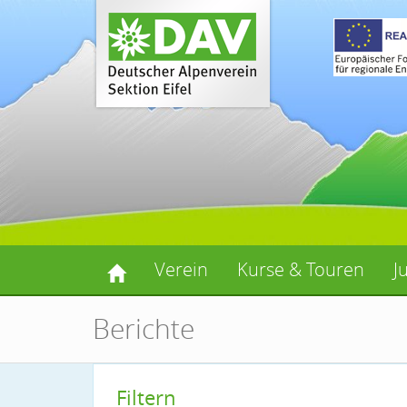
Verein
Kurse & Touren
J
Berichte
Filtern