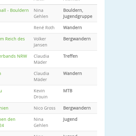
all - Bouldern
Nina
Bouldern,
Gehlen
Jugendgruppe
René Roth
Wandern
„Im Reich des
Volker
Bergwandern
Jansen
verbands NRW
Claudia
Treffen
Mäder
n
Claudia
Wandern
Mäder
u
Kevin
MTB
Drouin
enien
Nico Gross
Bergwandern
hen den
Nina
Jugend
24
Gehlen