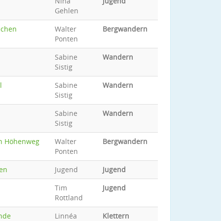
Nina
Jugend
Gehlen
ischen
Walter
Bergwandern
Ponten
Sabine
Wandern
Sistig
l
Sabine
Wandern
Sistig
Sabine
Wandern
Sistig
en Höhenweg
Walter
Bergwandern
Ponten
sen
Jugend
Jugend
Tim
Jugend
Rottland
nde
Linnéa
Klettern