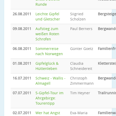
Runde
26.08.2011
Leichte Gipfel
Siigried
Bergsteig
und Gletscher
Scholzen
09.08.2011
Aufstieg zum
Paul Berners
Bergwand
weißen Roten
Schrofen
06.08.2011
Sommerreise
Günter Goetz
Familienfr
nach Norwegen
01.08.2011
Gipfelglück &
Claudia
Kletterste
Hüttenleben
Schneidereit
16.07.2011
Schweiz - Wallis -
Christoph
Bergwand
Almagell
Zimmermann
07.07.2011
5-Gipfel-Tour im
Tim Heyner
Trailrunni
Ahrgebirge:
Tourentipp
02.07.2011
Wer hat Angst
Eva-Maria
Familien