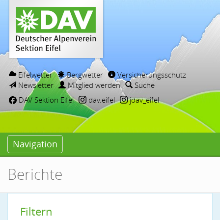
Eifelwetter
Bergwetter
Versicherungsschutz
Newsletter
Mitglied werden
Suche
DAV Sektion Eifel
dav.eifel
jdav_eifel
Navigation
Berichte
Filtern