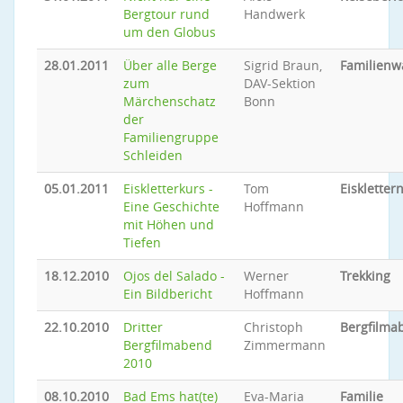
Bergtour rund
Handwerk
um den Globus
28.01.2011
Über alle Berge
Sigrid Braun,
Familien
zum
DAV-Sektion
Märchenschatz
Bonn
der
Familiengruppe
Schleiden
05.01.2011
Eiskletterkurs -
Tom
Eiskletter
Eine Geschichte
Hoffmann
mit Höhen und
Tiefen
18.12.2010
Ojos del Salado -
Werner
Trekking
Ein Bildbericht
Hoffmann
22.10.2010
Dritter
Christoph
Bergfilma
Bergfilmabend
Zimmermann
2010
08.10.2010
Bad Ems hat(te)
Eva-Maria
Familie