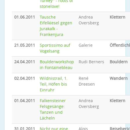
Turkey" - roots of
stonelove!
01.06.2011
Tausche
Andrea
Klettern
Eifelkiesel gegen
Oversberg
Jurakalk -
Frankenjura
21.05.2011
Sportissimo auf
Galerie
Öffentlich
Vogelsang
24.04.2011
Boulderworkshop
Rudi Berners
Bouldern
in Fontainebleau
02.04.2011
Wildnistrail, 1.
René
Wandern
Teil, Höfen bis
Dreesen
Einruhr
01.04.2011
Falkensteiner
Andrea
Klettern
Felsgesänge:
Oversberg
Tanzen und
Lächeln
31.01.2011
Nicht nur eine
Alois
Reiseberic