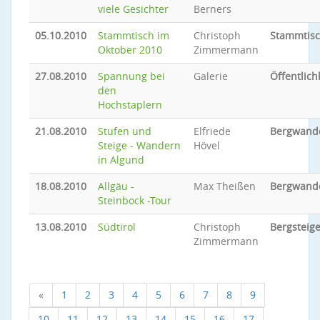
viele Gesichter
Berners
05.10.2010
Stammtisch im
Christoph
Stammtis
Oktober 2010
Zimmermann
27.08.2010
Spannung bei
Galerie
Öffentlich
den
Hochstaplern
21.08.2010
Stufen und
Elfriede
Bergwand
Steige - Wandern
Hövel
in Algund
18.08.2010
Allgäu -
Max Theißen
Bergwand
Steinbock -Tour
13.08.2010
Südtirol
Christoph
Bergsteig
Zimmermann
«
1
2
3
4
5
6
7
8
9
10
11
12
13
14
15
16
17