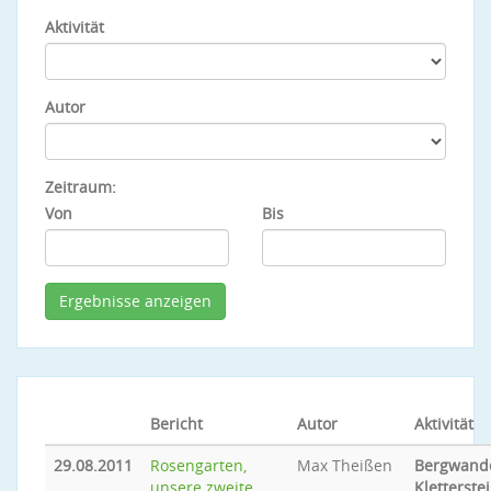
Aktivität
Autor
Zeitraum:
Von
Bis
Bericht
Autor
Aktivität
29.08.2011
Rosengarten,
Max Theißen
Bergwande
unsere zweite
Kletterste