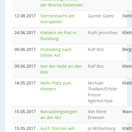
der Brenta Dolomiten
12.08.2017
Sternennacht am
Günter Goetz
Fami
Astropeiler
24.06.2017
Klettern im Pütt in
Ruth Jenniches
Klet
Duisburg
09.06.2017
Drytooling nach
Rolf Bitz
Berg
Eifeler Art
09.06.2017
Von der Halle an den
Rolf Bitz
Klet
Fels
18.05.2017
Mehr Platz zum
Michael
Klet
Klettern
Thalken/Eifeler
Presse
Agentur/epa
15.05.2017
Bonsaibergsteigen
Von René
Wand
an der Ahr
Dreesen
15.05.2017
Auch Stürzen will
Jo Wildenberg
Klet