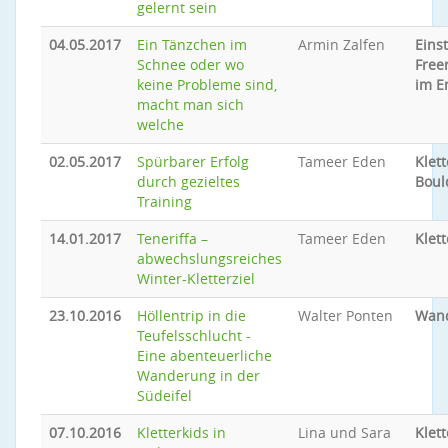
gelernt sein
04.05.2017
Ein Tänzchen im
Armin Zalfen
Eins
Schnee oder wo
Free
keine Probleme sind,
im E
macht man sich
welche
02.05.2017
Spürbarer Erfolg
Tameer Eden
Klet
durch gezieltes
Boul
Training
14.01.2017
Teneriffa –
Tameer Eden
Klet
abwechslungsreiches
Winter-Kletterziel
23.10.2016
Höllentrip in die
Walter Ponten
Wan
Teufelsschlucht -
Eine abenteuerliche
Wanderung in der
Südeifel
07.10.2016
Kletterkids in
Lina und Sara
Klet