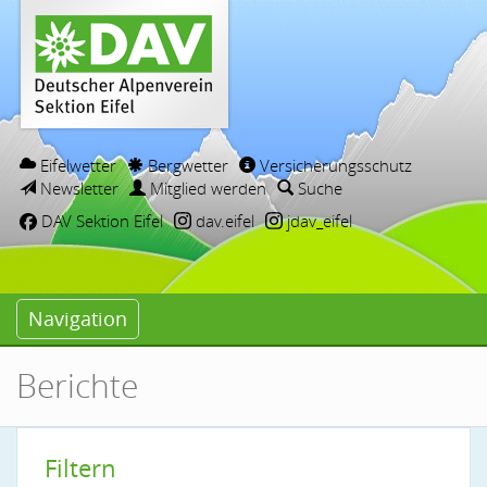
Eifelwetter
Bergwetter
Versicherungsschutz
Newsletter
Mitglied werden
Suche
DAV Sektion Eifel
dav.eifel
jdav_eifel
Navigation
Berichte
Filtern