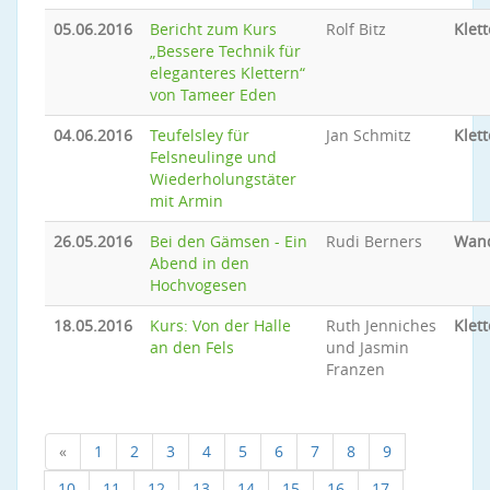
05.06.2016
Bericht zum Kurs
Rolf Bitz
Klet
„Bessere Technik für
eleganteres Klettern“
von Tameer Eden
04.06.2016
Teufelsley für
Jan Schmitz
Klet
Felsneulinge und
Wiederholungstäter
mit Armin
26.05.2016
Bei den Gämsen - Ein
Rudi Berners
Wan
Abend in den
Hochvogesen
18.05.2016
Kurs: Von der Halle
Ruth Jenniches
Klet
an den Fels
und Jasmin
Franzen
«
1
2
3
4
5
6
7
8
9
10
11
12
13
14
15
16
17