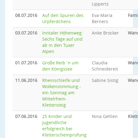
Lippertz
08.07.2016
Auf den Spuren des
Eva-Maria
Famil
Urpferdchens
Berners
03.07.2016
Inntaler Höhenweg:
Anke Brocker
Wan
Sechs Tage auf und
ab in den Tuxer
Alpen
01.07.2016
Große Reib´n um
Claudia
Wan
den Königssee
Schneidereit
11.06.2016
Rheinschleife und
Sabine Sistig
Wan
Wolkenstimmung -
ein Sonntag am
Mittelrhein-
Klettersteig
07.06.2016
25 Kinder und
Nina Gehlen
Klet
Jugendliche
erfolgreich bei
Kletterscheinprüfung