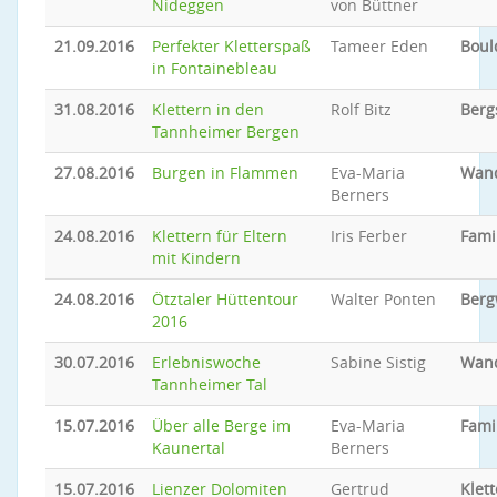
Nideggen
von Büttner
21.09.2016
Perfekter Kletterspaß
Tameer Eden
Boul
in Fontainebleau
31.08.2016
Klettern in den
Rolf Bitz
Berg
Tannheimer Bergen
27.08.2016
Burgen in Flammen
Eva-Maria
Wan
Berners
24.08.2016
Klettern für Eltern
Iris Ferber
Fami
mit Kindern
24.08.2016
Ötztaler Hüttentour
Walter Ponten
Ber
2016
30.07.2016
Erlebniswoche
Sabine Sistig
Wan
Tannheimer Tal
15.07.2016
Über alle Berge im
Eva-Maria
Famil
Kaunertal
Berners
15.07.2016
Lienzer Dolomiten
Gertrud
Klet