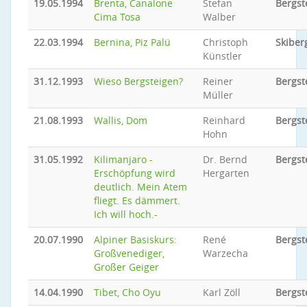
19.05.1994
Brenta, Canalone
Stefan
Bergst
Cima Tosa
Walber
22.03.1994
Bernina, Piz Palü
Christoph
Skiber
Künstler
31.12.1993
Wieso Bergsteigen?
Reiner
Bergst
Müller
21.08.1993
Wallis, Dom
Reinhard
Bergst
Hohn
31.05.1992
Kilimanjaro -
Dr. Bernd
Bergst
Erschöpfung wird
Hergarten
deutlich. Mein Atem
fliegt. Es dämmert.
Ich will hoch.-
20.07.1990
Alpiner Basiskurs:
René
Bergst
Großvenediger,
Warzecha
Großer Geiger
14.04.1990
Tibet, Cho Oyu
Karl Zöll
Bergst