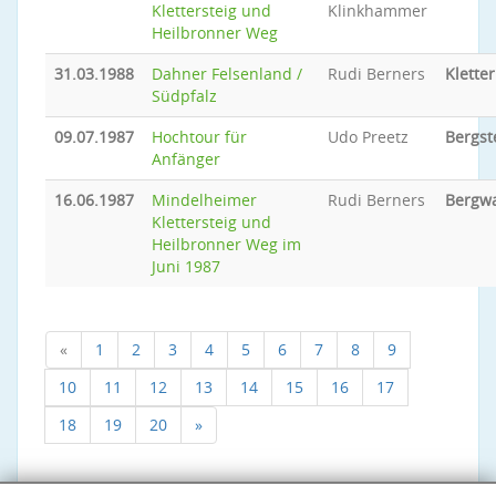
Klettersteig und
Klinkhammer
Heilbronner Weg
31.03.1988
Dahner Felsenland /
Rudi Berners
Klette
Südpfalz
09.07.1987
Hochtour für
Udo Preetz
Bergst
Anfänger
16.06.1987
Mindelheimer
Rudi Berners
Bergw
Klettersteig und
Heilbronner Weg im
Juni 1987
«
1
2
3
4
5
6
7
8
9
10
11
12
13
14
15
16
17
18
19
20
»