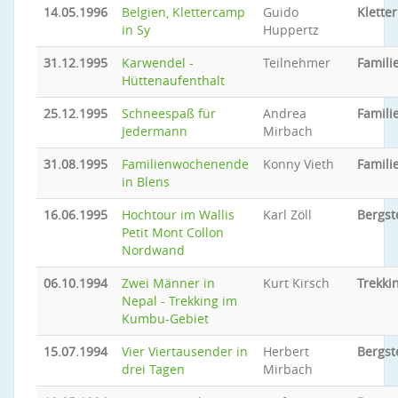
14.05.1996
Belgien, Klettercamp
Guido
Klette
in Sy
Huppertz
31.12.1995
Karwendel -
Teilnehmer
Familie
Hüttenaufenthalt
25.12.1995
Schneespaß für
Andrea
Familie
Jedermann
Mirbach
31.08.1995
Familienwochenende
Konny Vieth
Familie
in Blens
16.06.1995
Hochtour im Wallis
Karl Zöll
Bergst
Petit Mont Collon
Nordwand
06.10.1994
Zwei Männer in
Kurt Kirsch
Trekki
Nepal - Trekking im
Kumbu-Gebiet
15.07.1994
Vier Viertausender in
Herbert
Bergst
drei Tagen
Mirbach