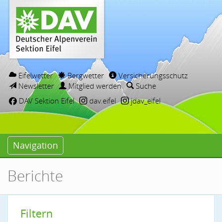
Eifelwetter
Bergwetter
Versicherungsschutz
Newsletter
Mitglied werden
Suche
DAV Sektion Eifel
dav.eifel
jdav_eifel
Navigation
Berichte
Filtern