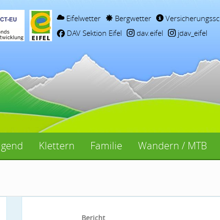
Eifelwetter
Bergwetter
Versicherungssc
DAV Sektion Eifel
dav.eifel
jdav_eifel
ugend
Klettern
Familie
Wandern / MTB
Bericht