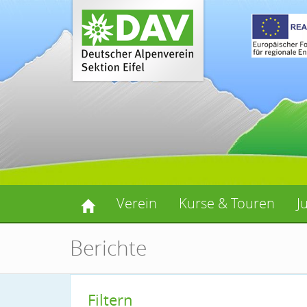
Verein
Kurse & Touren
J
Berichte
Filtern