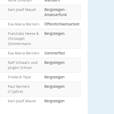
René Dreesen
Wandern
Karl-Josef Mauel
Bergsteigen -
Amatuerfunk
Eva-Maria Berners
Öffentlichkeitsarbeit
Franziska Heese &
Bergsteigen
Christoph
Zimmermann
Eva-Maria Berners
Sommerfest
Ralf Schwarz und
Bergsteigen
Jürgen Schüer
Frederik Tepe
Bergsteigen
Paul Berners
Bergsteigen
(11Jahre)
!
Karl-Josef Mauel
Bergsteigen