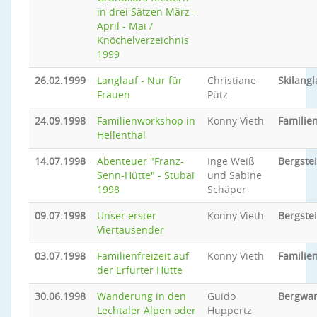
in drei Sätzen März -
April - Mai /
Knöchelverzeichnis
1999
26.02.1999
Langlauf - Nur für
Christiane
Skilangl
Frauen
Pütz
24.09.1998
Familienworkshop in
Konny Vieth
Familie
Hellenthal
14.07.1998
Abenteuer "Franz-
Inge Weiß
Bergste
Senn-Hütte" - Stubai
und Sabine
1998
Schäper
09.07.1998
Unser erster
Konny Vieth
Bergste
Viertausender
03.07.1998
Familienfreizeit auf
Konny Vieth
Familien
der Erfurter Hütte
30.06.1998
Wanderung in den
Guido
Bergwa
Lechtaler Alpen oder
Huppertz