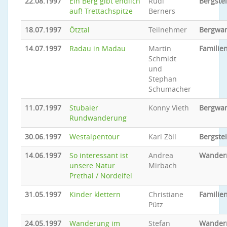
22.08.1997
Ein Berg gibt endlich
Rudi
Bergste
auf! Trettachspitze
Berners
18.07.1997
Ötztal
Teilnehmer
Bergwa
14.07.1997
Radau in Madau
Martin
Familien
Schmidt
und
Stephan
Schumacher
11.07.1997
Stubaier
Konny Vieth
Bergwa
Rundwanderung
30.06.1997
Westalpentour
Karl Zöll
Bergste
14.06.1997
So interessant ist
Andrea
Wander
unsere Natur
Mirbach
Prethal / Nordeifel
31.05.1997
Kinder klettern
Christiane
Familien
Pütz
24.05.1997
Wanderung im
Stefan
Wander