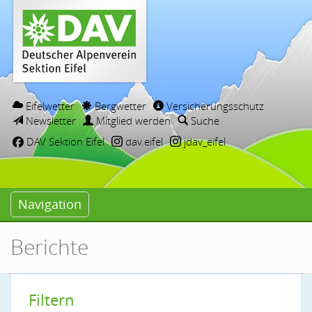
Eifelwetter
Bergwetter
Versicherungsschutz
Newsletter
Mitglied werden
Suche
DAV Sektion Eifel
dav.eifel
jdav_eifel
Navigation
Berichte
Filtern