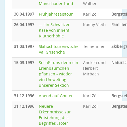
Monschauer Land
Walber
30.04.1997
Frühjahreseistour
Karl Zöll
Bergste
26.04.1997
... ein Schweizer
Konny Vieth
Familien
Käse von innen!
Klutherhöhle
31.03.1997
Skihochtourenwoche
Teilnehmer
Skiberg
Val Grisenche
15.03.1997
So laßt uns denn ein
Andrea und
Natursc
Erlenbäumchen
Herbert
pflanzen - wieder
Mirbach
ein Umwelttag
unserer Sektion
31.12.1996
Abend auf Gouter
Karl Zöll
Bergste
31.12.1996
Neuere
Karl Zöll
Bergste
Erkenntnisse zur
Entstehung des
Begriffes „Toter