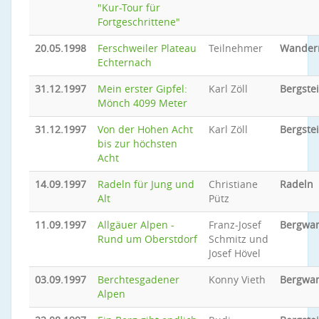
"Kur-Tour für
Fortgeschrittene"
20.05.1998
Ferschweiler Plateau
Teilnehmer
Wander
Echternach
31.12.1997
Mein erster Gipfel:
Karl Zöll
Bergste
Mönch 4099 Meter
31.12.1997
Von der Hohen Acht
Karl Zöll
Bergste
bis zur höchsten
Acht
14.09.1997
Radeln für Jung und
Christiane
Radeln
Alt
Pütz
11.09.1997
Allgäuer Alpen -
Franz-Josef
Bergwa
Rund um Oberstdorf
Schmitz und
Josef Hövel
03.09.1997
Berchtesgadener
Konny Vieth
Bergwa
Alpen