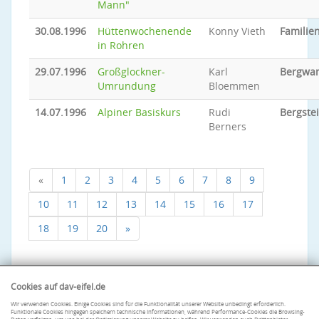
Mann"
30.08.1996
Hüttenwochenende
Konny Vieth
Familien
in Rohren
29.07.1996
Großglockner-
Karl
Bergwa
Umrundung
Bloemmen
14.07.1996
Alpiner Basiskurs
Rudi
Bergste
Berners
«
1
2
3
4
5
6
7
8
9
10
11
12
13
14
15
16
17
18
19
20
»
Cookies auf dav-eifel.de
Wir verwenden Cookies. Einige Cookies sind für die Funktionalität unserer Website unbedingt erforderlich.
Funktionale Cookies hingegen speichern technische Informationen, während Performance-Cookies die Browsing-