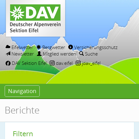
Eifelwetter
Bergwetter
Versicherungsschutz
Newsletter
Mitglied werden
Suche
DAV Sektion Eifel
dav.eifel
jdav_eifel
Navigation
Berichte
Filtern