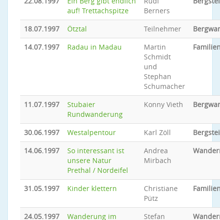
22.08.1997
Ein Berg gibt endlich
Rudi
Bergste
auf! Trettachspitze
Berners
18.07.1997
Ötztal
Teilnehmer
Bergwa
14.07.1997
Radau in Madau
Martin
Familien
Schmidt
und
Stephan
Schumacher
11.07.1997
Stubaier
Konny Vieth
Bergwa
Rundwanderung
30.06.1997
Westalpentour
Karl Zöll
Bergste
14.06.1997
So interessant ist
Andrea
Wander
unsere Natur
Mirbach
Prethal / Nordeifel
31.05.1997
Kinder klettern
Christiane
Familien
Pütz
24.05.1997
Wanderung im
Stefan
Wander