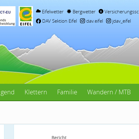
Eifelwetter
Bergwetter
Versicherungssc
DAV Sektion Eifel
dav.eifel
jdav_eifel
ugend
Klettern
Familie
Wandern / MTB
Bericht