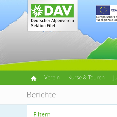
Verein
Kurse & Touren
J
Berichte
Filtern