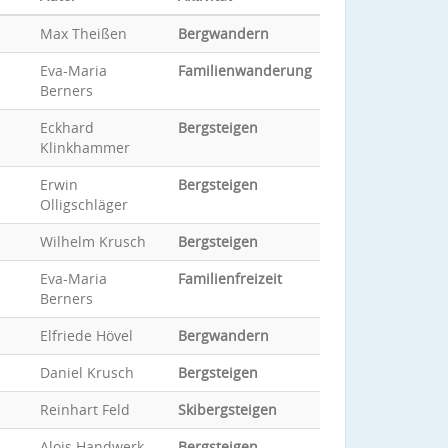
Max Theißen
Bergwandern
Eva-Maria
Familienwanderung
Berners
Eckhard
Bergsteigen
Klinkhammer
Erwin
Bergsteigen
Olligschläger
Wilhelm Krusch
Bergsteigen
Eva-Maria
Familienfreizeit
Berners
Elfriede Hövel
Bergwandern
Daniel Krusch
Bergsteigen
Reinhart Feld
Skibergsteigen
Alois Handwerk
Bergsteigen