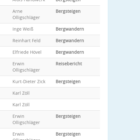
Arne
Bergsteigen
Olligschläger
Inge Weiß
Bergwandern
Reinhart Feld
Bergwandern
Elfriede Hövel
Bergwandern
Erwin
Reisebericht
Olligschläger
Kurt-Dieter Zick
Bergsteigen
Karl Zöll
Karl Zöll
Erwin
Bergsteigen
Olligschläger
Erwin
Bergsteigen