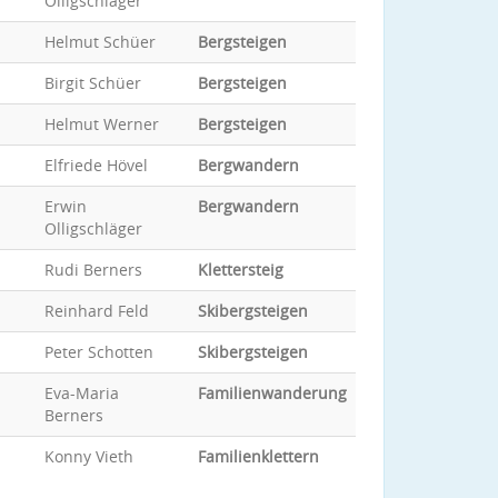
Olligschläger
Helmut Schüer
Bergsteigen
Birgit Schüer
Bergsteigen
Helmut Werner
Bergsteigen
Elfriede Hövel
Bergwandern
Erwin
Bergwandern
Olligschläger
Rudi Berners
Klettersteig
Reinhard Feld
Skibergsteigen
Peter Schotten
Skibergsteigen
Eva-Maria
Familienwanderung
Berners
Konny Vieth
Familienklettern