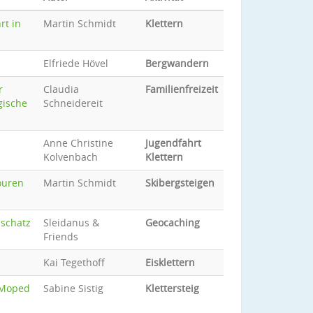
rt in
Martin Schmidt
Klettern
Elfriede Hövel
Bergwandern
r
Claudia
Familienfreizeit
gische
Schneidereit
Anne Christine
Jugendfahrt
Kolvenbach
Klettern
ouren
Martin Schmidt
Skibergsteigen
nschatz
Sleidanus &
Geocaching
Friends
Kai Tegethoff
Eisklettern
 Moped
Sabine Sistig
Klettersteig