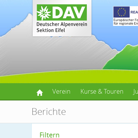
Verein
Kurse & Touren
J
Berichte
Filtern