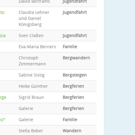
David Bertrams
Jugendfahrt
sto
Claudia Lehner
Jugendfahrt
und Daniel
Königsberg
zia
Sven Claßen
Jugendfahrt
Eva-Maria Berners
Familie
Christoph
Bergwandern
Zimmermann
Sabine Sistig
Bergsteigen
Heike Günther
Bergferien
erge
Sigrid Braun
Bergferien
Galerie
Bergferien
iz"
Galerie
Familie
Stella Bober
Wandern