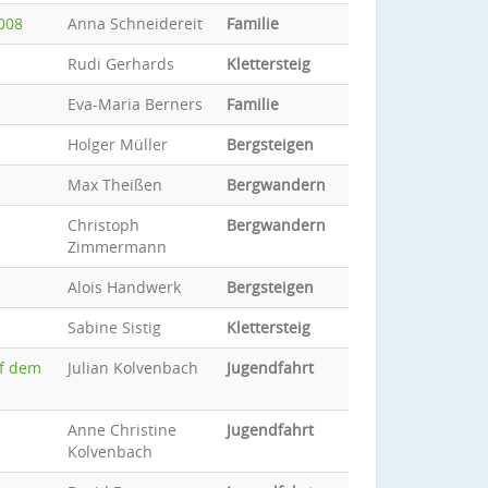
008
Anna Schneidereit
Familie
Rudi Gerhards
Klettersteig
Eva-Maria Berners
Familie
Holger Müller
Bergsteigen
Max Theißen
Bergwandern
Christoph
Bergwandern
Zimmermann
Alois Handwerk
Bergsteigen
Sabine Sistig
Klettersteig
uf dem
Julian Kolvenbach
Jugendfahrt
Anne Christine
Jugendfahrt
Kolvenbach