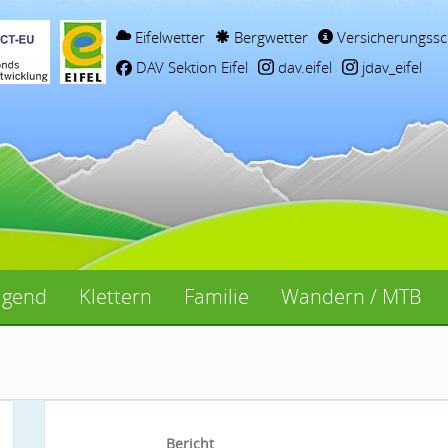
Eifelwetter
Bergwetter
Versicherungssc
DAV Sektion Eifel
dav.eifel
jdav_eifel
ugend
Klettern
Familie
Wandern / MTB
Bericht