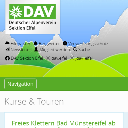
Eifelwetter
Bergwetter
Versicherungsschutz
Newsletter
Mitglied werden
Suche
DAV Sektion Eifel
dav.eifel
jdav_eifel
Navigation
Kurse & Touren
Freies Klettern Bad Münstereifel ab