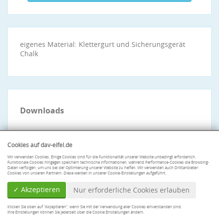
eigenes Material: Klettergurt und Sicherungsgerät
Chalk
Downloads
Cookies auf dav-eifel.de
Wir verwenden Cookies. Einige Cookies sind für die Funktionalität unserer Website unbedingt erforderlich.
Funktionale Cookies hingegen speichern technische Informationen, während Performance-Cookies die Browsing-
Daten verfolgen, um uns bei der Optimierung unserer Website zu helfen. Wir verwenden auch Drittanbieter-
Cookies von unseren Partnern. Diese werden in unserer Cookie-Einstellungen aufgeführt.
✓ Akzeptieren
Nur erforderliche Cookies erlauben
Klicken Sie oben auf "Akzeptieren", wenn Sie mit der Verwendung aller Cookies einverstanden sind.
Ihre Einstellungen können Sie jederzeit über die Cookie Einstellungen ändern.