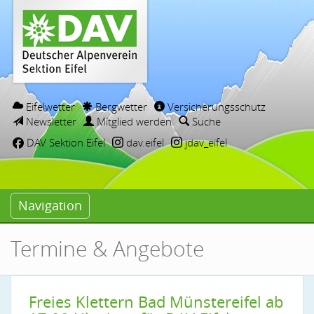
Eifelwetter
Bergwetter
Versicherungsschutz
Newsletter
Mitglied werden
Suche
DAV Sektion Eifel
dav.eifel
jdav_eifel
Navigation
Termine & Angebote
Freies Klettern Bad Münstereifel ab