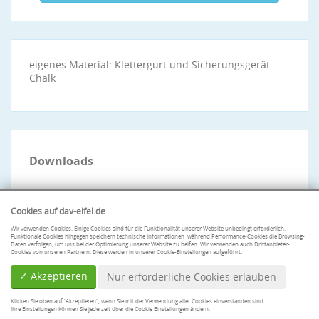
eigenes Material: Klettergurt und Sicherungsgerät
Chalk
Downloads
Cookies auf dav-eifel.de
Wir verwenden Cookies. Einige Cookies sind für die Funktionalität unserer Website unbedingt erforderlich.
Funktionale Cookies hingegen speichern technische Informationen, während Performance-Cookies die Browsing-
Daten verfolgen, um uns bei der Optimierung unserer Website zu helfen. Wir verwenden auch Drittanbieter-
Cookies von unseren Partnern. Diese werden in unserer Cookie-Einstellungen aufgeführt.
✓ Akzeptieren
Nur erforderliche Cookies erlauben
Klicken Sie oben auf "Akzeptieren", wenn Sie mit der Verwendung aller Cookies einverstanden sind.
Ihre Einstellungen können Sie jederzeit über die Cookie Einstellungen ändern.