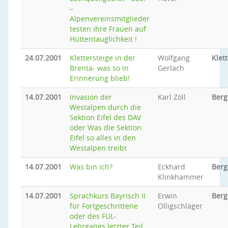
–
Alpenvereinsmitglieder
testen ihre Frauen auf
Hüttentauglichkeit !
24.07.2001
Klettersteige in der
Wolfgang
Klet
Brenta- was so in
Gerlach
Erinnerung blieb!
14.07.2001
Invasion der
Karl Zöll
Berg
Westalpen durch die
Sektion Eifel des DAV
oder Was die Sektion
Eifel so alles in den
Westalpen treibt
14.07.2001
Was bin ich?
Eckhard
Berg
Klinkhammer
14.07.2001
Sprachkurs Bayrisch II
Erwin
Berg
für Fortgeschrittene
Olligschläger
oder des FÜL-
Lehrgangs letzter Teil