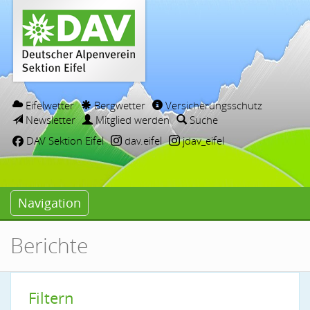
Eifelwetter
Bergwetter
Versicherungsschutz
Newsletter
Mitglied werden
Suche
DAV Sektion Eifel
dav.eifel
jdav_eifel
Navigation
Berichte
Filtern