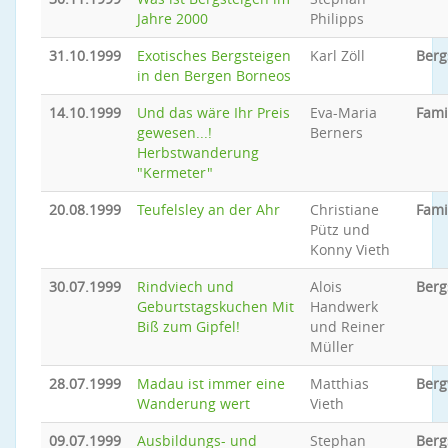
Jahre 2000
Philipps
31.10.1999
Exotisches Bergsteigen
Karl Zöll
Berg
in den Bergen Borneos
14.10.1999
Und das wäre Ihr Preis
Eva-Maria
Fami
gewesen...!
Berners
Herbstwanderung
"Kermeter"
20.08.1999
Teufelsley an der Ahr
Christiane
Fami
Pütz und
Konny Vieth
30.07.1999
Rindviech und
Alois
Berg
Geburtstagskuchen Mit
Handwerk
Biß zum Gipfel!
und Reiner
Müller
28.07.1999
Madau ist immer eine
Matthias
Ber
Wanderung wert
Vieth
09.07.1999
Ausbildungs- und
Stephan
Berg