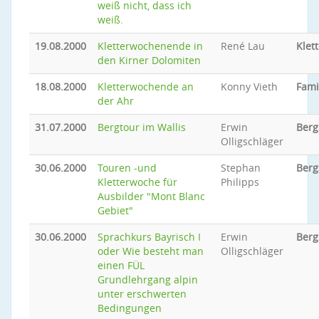
weiß nicht, dass ich
weiß.
19.08.2000
Kletterwochenende in
René Lau
Klet
den Kirner Dolomiten
18.08.2000
Kletterwochende an
Konny Vieth
Fami
der Ahr
31.07.2000
Bergtour im Wallis
Erwin
Berg
Olligschläger
30.06.2000
Touren -und
Stephan
Berg
Kletterwoche für
Philipps
Ausbilder "Mont Blanc
Gebiet"
30.06.2000
Sprachkurs Bayrisch I
Erwin
Berg
oder Wie besteht man
Olligschläger
einen FÜL
Grundlehrgang alpin
unter erschwerten
Bedingungen