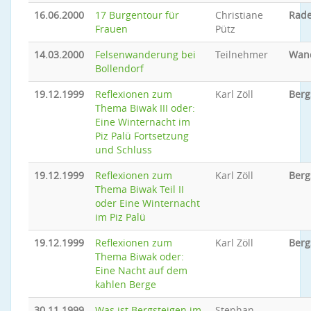
16.06.2000
17 Burgentour für
Christiane
Rade
Frauen
Pütz
14.03.2000
Felsenwanderung bei
Teilnehmer
Wan
Bollendorf
19.12.1999
Reflexionen zum
Karl Zöll
Berg
Thema Biwak III oder:
Eine Winternacht im
Piz Palü Fortsetzung
und Schluss
19.12.1999
Reflexionen zum
Karl Zöll
Berg
Thema Biwak Teil II
oder Eine Winternacht
im Piz Palü
19.12.1999
Reflexionen zum
Karl Zöll
Berg
Thema Biwak oder:
Eine Nacht auf dem
kahlen Berge
30.11.1999
Was ist Bergsteigen im
Stephan