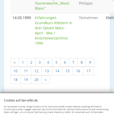
Tourenwoche „Mont
Philipps
Blanc"
14.03.1999
Erfahrungen
Teilnehmer
Klet
Grundkurs Klettern in
drei Sätzen März -
April - Mai /
Knöchelverzeichnis
1999
«
1
2
3
4
5
6
7
8
9
10
11
12
13
14
15
16
17
18
19
20
»
Cookies auf dav-eifel.de
Wir verwenden Cookies. Einige Cookies sind für die Funktionalität unserer Website unbedingt erforderlich.
Funktionale Cookies hingegen speichern technische Informationen, während Performance-Cookies die Browsing-
Daten verfolgen, um uns bei der Optimierung unserer Website zu helfen. Wir verwenden auch Drittanbieter-