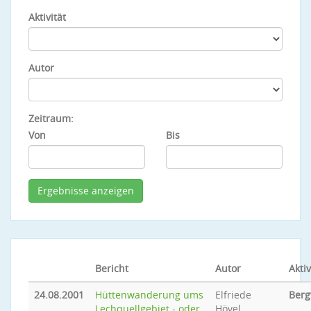
Aktivität
Autor
Zeitraum:
Von
Bis
Bericht
Autor
Aktiv
24.08.2001
Hüttenwanderung ums
Elfriede
Ber
Lechquellgebiet - oder
Hövel