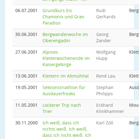
06.07.2001
Grundkurs Eis
Rudi
Berg
Chamonix und Gran
Gerhards
Paradiso
30.06.2001
Bergwanderwoche im
Georg
Ber
Oberengadin
Zander
27.06.2001
Alpines
Wolfgang
Klet
Kletterwochenende im
Hupp
Kaisergebirge
13.06.2001
Klettern im Altmühltal
René Lau
Klet
19.05.2001
Sektionstriathlon für
Stephan
Ausd
Ausdauerfreaks
Philipps
11.05.2001
Lockerer Trip nach
Eckhard
Moun
Trier
Klinkhammer
30.11.2000
Ich weiß, dass ich
Karl Zöll
Berg
nichts weiß. Ich weiß,
dass ich nicht weiß. Ich