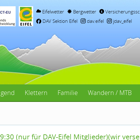
Eifelwetter
Bergwetter
Versicherungssc
DAV Sektion Eifel
dav.eifel
jdav_eifel
ugend
Klettern
Familie
Wandern / MTB
:30 (nur für DAV-Eifel Mitglieder)(wir ver