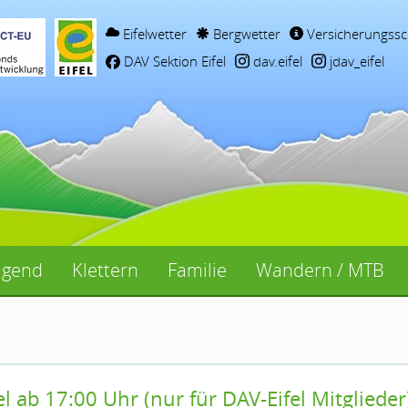
Eifelwetter
Bergwetter
Versicherungssc
DAV Sektion Eifel
dav.eifel
jdav_eifel
ugend
Klettern
Familie
Wandern / MTB
l ab 17:00 Uhr (nur für DAV-Eifel Mitglieder