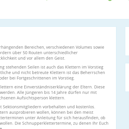
berhängenden Bereichen, verschiedenen Volumes sowie
dern über 50 Routen unterschiedlicher
cklichkeit und vor allem den Geist.
g stehenden Seilen ist auch das Klettern im Vorstieg
liche und nicht betreute Klettern ist das Beherrschen
der bei Fortgeschrittenen im Vorstieg.
lettern eine Einverständniserklärung der Eltern. Diese
erden. Alle Jüngeren bis 14 Jahre dürfen nur mit
hsenen Aufsichtsperson klettern.
ist Sektionsmitgliedern vorbehalten und kostenlos.
ettern ausprobieren wollen, können bei den meist
terterminen unter Anleitung für sich herausfinden, ob
n wollen. Die Schnupperklettertermine, zu denen Ihr Euch
e.