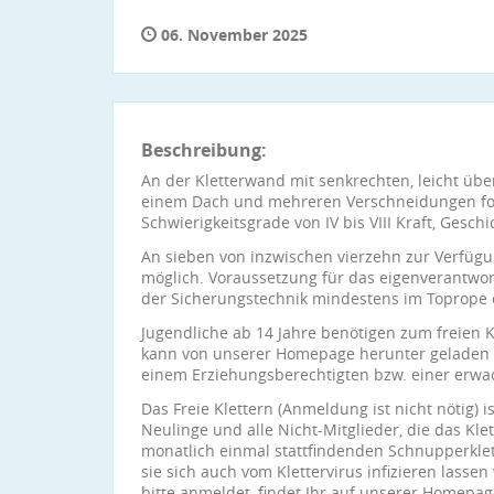
06. November 2025
Beschreibung:
An der Kletterwand mit senkrechten, leicht ü
einem Dach und mehreren Verschneidungen for
Schwierigkeitsgrade von IV bis VIII Kraft, Geschi
An sieben von inzwischen vierzehn zur Verfügun
möglich. Voraussetzung für das eigenverantwort
der Sicherungstechnik mindestens im Toprope o
Jugendliche ab 14 Jahre benötigen zum freien K
kann von unserer Homepage herunter geladen w
einem Erziehungsberechtigten bzw. einer erwac
Das Freie Klettern (Anmeldung ist nicht nötig) 
Neulinge und alle Nicht-Mitglieder, die das Kl
monatlich einmal stattfindenden Schnupperklet
sie sich auch vom Klettervirus infizieren lasse
bitte anmeldet, findet Ihr auf unserer Homepag