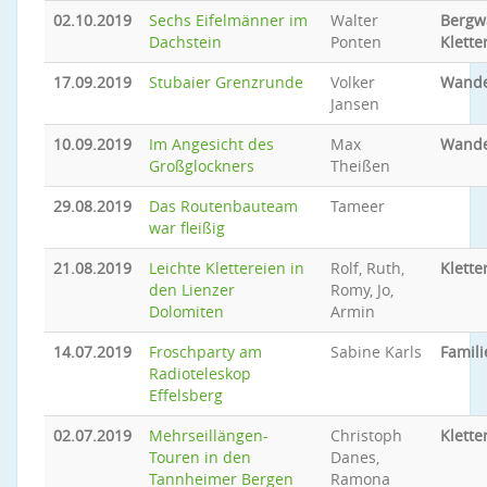
02.10.2019
Sechs Eifelmänner im
Walter
Bergw
Dachstein
Ponten
Klette
17.09.2019
Stubaier Grenzrunde
Volker
Wand
Jansen
10.09.2019
Im Angesicht des
Max
Wand
Großglockners
Theißen
29.08.2019
Das Routenbauteam
Tameer
war fleißig
21.08.2019
Leichte Klettereien in
Rolf, Ruth,
Klette
den Lienzer
Romy, Jo,
Dolomiten
Armin
14.07.2019
Froschparty am
Sabine Karls
Famil
Radioteleskop
Effelsberg
02.07.2019
Mehrseillängen-
Christoph
Klette
Touren in den
Danes,
Tannheimer Bergen
Ramona