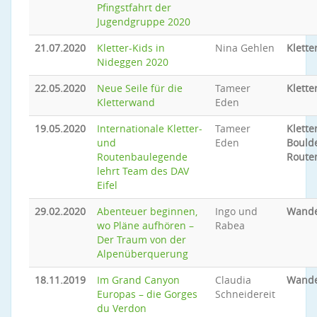
Pfingstfahrt der
Jugendgruppe 2020
21.07.2020
Kletter-Kids in
Nina Gehlen
Klette
Nideggen 2020
22.05.2020
Neue Seile für die
Tameer
Klette
Kletterwand
Eden
19.05.2020
Internationale Kletter-
Tameer
Klette
und
Eden
Bould
Routenbaulegende
Route
lehrt Team des DAV
Eifel
29.02.2020
Abenteuer beginnen,
Ingo und
Wand
wo Pläne aufhören –
Rabea
Der Traum von der
Alpenüberquerung
18.11.2019
Im Grand Canyon
Claudia
Wand
Europas – die Gorges
Schneidereit
du Verdon