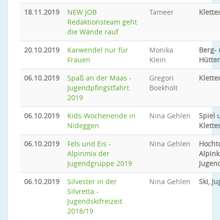
18.11.2019
NEW JOB
Tameer
Klette
Redaktionsteam geht
die Wände rauf
20.10.2019
Karwendel nur für
Monika
Berg-
Frauen
Klein
Hütte
06.10.2019
Spaß an der Maas -
Gregori
Klette
Jugendpfingstfahrt
Boekholt
2019
06.10.2019
Kids-Wochenende in
Nina Gehlen
Spiel 
Nideggen
Klette
06.10.2019
Fels und Eis -
Nina Gehlen
Hocht
Alpinmix der
Alpink
Jugendgruppe 2019
Jugen
06.10.2019
Silvester in der
Nina Gehlen
Ski, J
Silvretta -
Jugendskifreizeit
2018/19