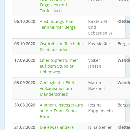
Engelsley und
Teufelsloch
06.10.2020
Ausbildungs-Tour
Kirsten M.
Klette
Tannheimer Berge
und
Sebastian W
06.10.2020
Osttirol – im Reich der
Kay Moßler
Bergs
Dreitausender
17.09.2020
Eifler Gipfelstürmer
Volker
Wand
auf dem Stubaier
Jansen
Höhenweg
05.09.2020
Geologie der Eifel:
Martin
Wand
Vulkanismus um
Boekholt
Manderscheid
30.08.2020
Alpiner Einsteigerkurs
Regina
Bergs
an der Franz-Senn-
Kappenstein
Hütte
21.07.2020
Die etwas andere
Nina Gehlen
Klette