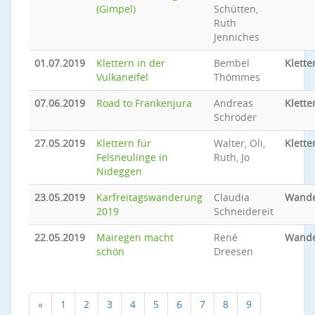
(Gimpel)
Schütten,
Ruth
Jenniches
01.07.2019
Klettern in der
Bembel
Klette
Vulkaneifel
Thömmes
07.06.2019
Road to Frankenjura
Andreas
Klette
Schröder
27.05.2019
Klettern für
Walter, Oli,
Klette
Felsneulinge in
Ruth, Jo
Nideggen
23.05.2019
Karfreitagswanderung
Claudia
Wand
2019
Schneidereit
22.05.2019
Mairegen macht
René
Wand
schön
Dreesen
«
1
2
3
4
5
6
7
8
9