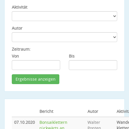
Aktivität
Autor
Zeitraum:
Von
Bis
Bericht
Autor
Aktivit
07.10.2020
Bonsaiklettern
Walter
Wande
rückwärts an
Ponten
klette