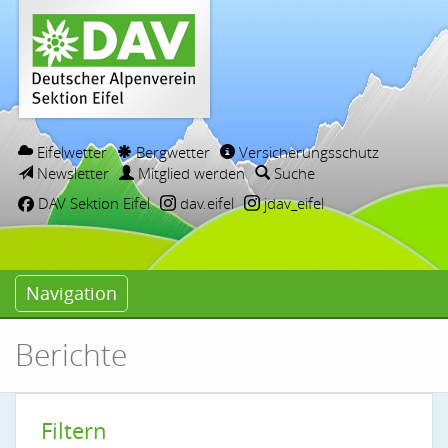
Eifelwetter
Bergwetter
Versicherungsschutz
Newsletter
Mitglied werden
Suche
DAV Sektion Eifel
dav.eifel
jdav_eifel
Navigation
Berichte
Filtern