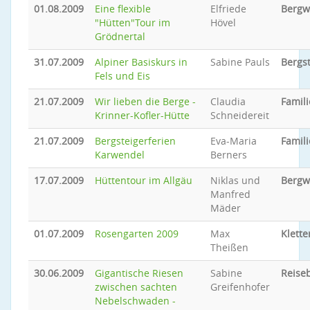
01.08.2009
Eine flexible
Elfriede
Bergw
"Hütten"Tour im
Hövel
Grödnertal
31.07.2009
Alpiner Basiskurs in
Sabine Pauls
Bergs
Fels und Eis
21.07.2009
Wir lieben die Berge -
Claudia
Famili
Krinner-Kofler-Hütte
Schneidereit
21.07.2009
Bergsteigerferien
Eva-Maria
Famili
Karwendel
Berners
17.07.2009
Hüttentour im Allgäu
Niklas und
Bergw
Manfred
Mäder
01.07.2009
Rosengarten 2009
Max
Klette
Theißen
30.06.2009
Gigantische Riesen
Sabine
Reiseb
zwischen sachten
Greifenhofer
Nebelschwaden -