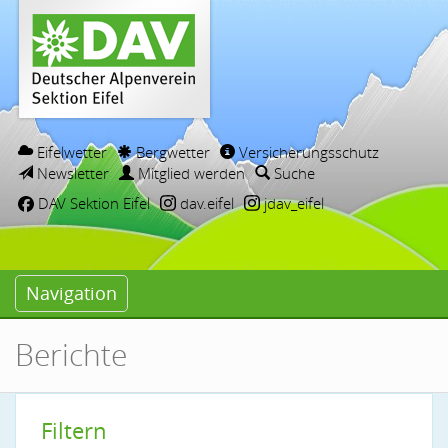
Eifelwetter
Bergwetter
Versicherungsschutz
Newsletter
Mitglied werden
Suche
DAV Sektion Eifel
dav.eifel
jdav_eifel
Navigation
Berichte
Filtern