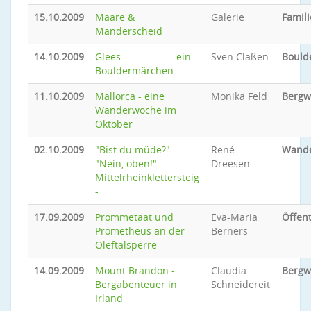
15.10.2009
Maare &
Galerie
Famili
Manderscheid
14.10.2009
Glees....................ein
Sven Claßen
Bould
Bouldermärchen
11.10.2009
Mallorca - eine
Monika Feld
Bergw
Wanderwoche im
Oktober
02.10.2009
"Bist du müde?" -
René
Wand
"Nein, oben!" -
Dreesen
Mittelrheinklettersteig
-
17.09.2009
Prommetaat und
Eva-Maria
Öffent
Prometheus an der
Berners
Oleftalsperre
14.09.2009
Mount Brandon -
Claudia
Bergw
Bergabenteuer in
Schneidereit
Irland