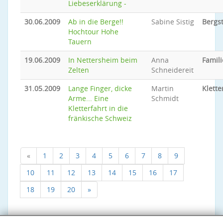
Liebeserklärung -
30.06.2009
Ab in die Berge!!
Sabine Sistig
Bergs
Hochtour Hohe
Tauern
19.06.2009
In Nettersheim beim
Anna
Famili
Zelten
Schneidereit
31.05.2009
Lange Finger, dicke
Martin
Klette
Arme... Eine
Schmidt
Kletterfahrt in die
fränkische Schweiz
«
1
2
3
4
5
6
7
8
9
10
11
12
13
14
15
16
17
18
19
20
»