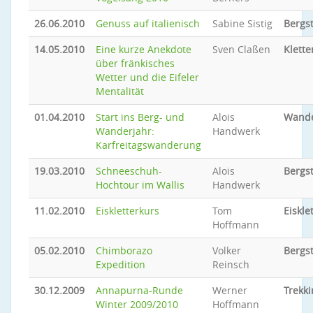
26.06.2010
Genuss auf italienisch
Sabine Sistig
Bergs
14.05.2010
Eine kurze Anekdote
Sven Claßen
Klette
über fränkisches
Wetter und die Eifeler
Mentalität
01.04.2010
Start ins Berg- und
Alois
Wand
Wanderjahr:
Handwerk
Karfreitagswanderung
19.03.2010
Schneeschuh-
Alois
Bergs
Hochtour im Wallis
Handwerk
11.02.2010
Eiskletterkurs
Tom
Eiskle
Hoffmann
05.02.2010
Chimborazo
Volker
Bergs
Expedition
Reinsch
30.12.2009
Annapurna-Runde
Werner
Trekki
Winter 2009/2010
Hoffmann