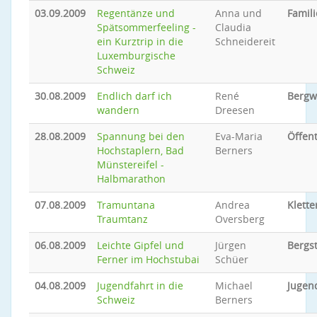
03.09.2009
Regentänze und
Anna und
Famili
Spätsommerfeeling -
Claudia
ein Kurztrip in die
Schneidereit
Luxemburgische
Schweiz
30.08.2009
Endlich darf ich
René
Bergw
wandern
Dreesen
28.08.2009
Spannung bei den
Eva-Maria
Öffent
Hochstaplern, Bad
Berners
Münstereifel -
Halbmarathon
07.08.2009
Tramuntana
Andrea
Klette
Traumtanz
Oversberg
06.08.2009
Leichte Gipfel und
Jürgen
Bergs
Ferner im Hochstubai
Schüer
04.08.2009
Jugendfahrt in die
Michael
Jugen
Schweiz
Berners