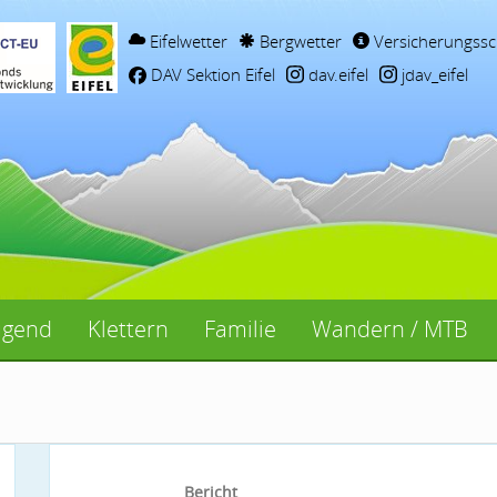
Eifelwetter
Bergwetter
Versicherungssc
DAV Sektion Eifel
dav.eifel
jdav_eifel
ugend
Klettern
Familie
Wandern / MTB
Bericht