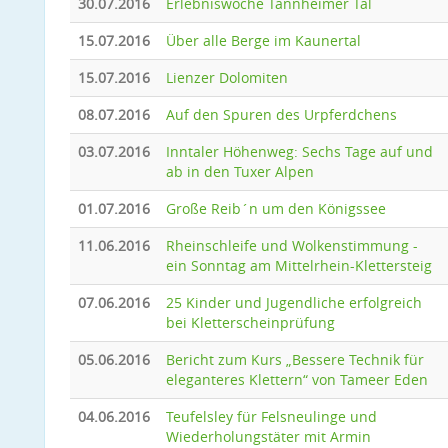
30.07.2016
Erlebniswoche Tannheimer Tal
15.07.2016
Über alle Berge im Kaunertal
15.07.2016
Lienzer Dolomiten
08.07.2016
Auf den Spuren des Urpferdchens
03.07.2016
Inntaler Höhenweg: Sechs Tage auf und
ab in den Tuxer Alpen
01.07.2016
Große Reib´n um den Königssee
11.06.2016
Rheinschleife und Wolkenstimmung -
ein Sonntag am Mittelrhein-Klettersteig
07.06.2016
25 Kinder und Jugendliche erfolgreich
bei Kletterscheinprüfung
05.06.2016
Bericht zum Kurs „Bessere Technik für
eleganteres Klettern“ von Tameer Eden
04.06.2016
Teufelsley für Felsneulinge und
Wiederholungstäter mit Armin