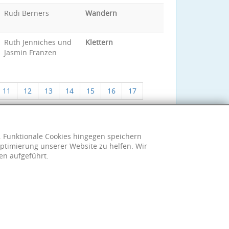
Rudi Berners
Wandern
Ruth Jenniches und
Klettern
Jasmin Franzen
11
12
13
14
15
16
17
h. Funktionale Cookies hingegen speichern
ptimierung unserer Website zu helfen. Wir
en aufgeführt.