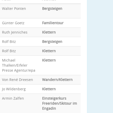
Walter Ponten
Bergsteigen
Günter Goetz
Familientour
Ruth Jenniches
Klettern
Rolf Bitz
Bergsteigen
Rolf Bitz
Klettern
Michael
Klettern
Thalken/Eifeler
Presse Agentur/epa
Von René Dreesen
Wandern/Klettern
Jo Wildenberg
Klettern
Armin Zalfen
Einsteigerkurs
Freeriden/Skitour im
Engadin