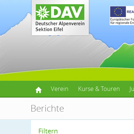
Verein
Kurse & Touren
J
Berichte
Filtern