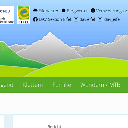
Eifelwetter
Bergwetter
Versicherungssc
DAV Sektion Eifel
dav.eifel
jdav_eifel
ugend
Klettern
Familie
Wandern / MTB
Bericht