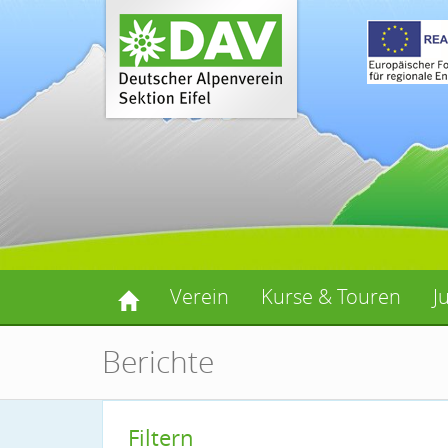
Verein
Kurse & Touren
J
Berichte
Filtern