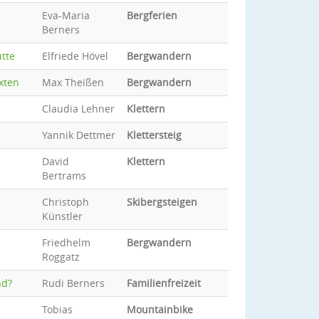
Eva-Maria
Bergferien
Berners
ütte
Elfriede Hövel
Bergwandern
xten
Max Theißen
Bergwandern
Claudia Lehner
Klettern
Yannik Dettmer
Klettersteig
David
Klettern
Bertrams
Christoph
Skibergsteigen
Künstler
Friedhelm
Bergwandern
Roggatz
nd?
Rudi Berners
Familienfreizeit
Tobias
Mountainbike