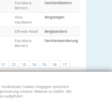
Eva-Maria
Familienklettern
Berners
Alois
Bergsteigen
Handwerk
Elfriede Hövel
Bergwandern
Eva-Maria
Familienwanderung
Berners
11
12
13
14
15
16
17
h. Funktionale Cookies hingegen speichern
ptimierung unserer Website zu helfen. Wir
en aufgeführt.