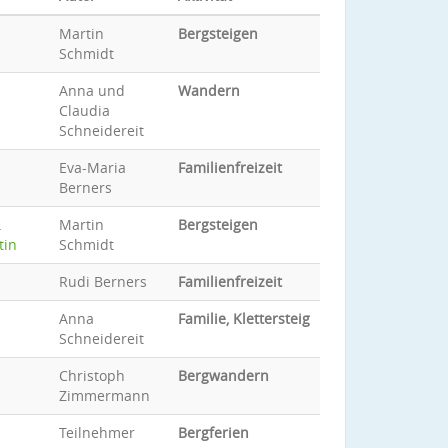
Martin
Bergsteigen
Schmidt
Anna und
Wandern
Claudia
Schneidereit
Eva-Maria
Familienfreizeit
Berners
…
Martin
Bergsteigen
tin
Schmidt
Rudi Berners
Familienfreizeit
Anna
Familie, Klettersteig
Schneidereit
Christoph
Bergwandern
Zimmermann
Teilnehmer
Bergferien