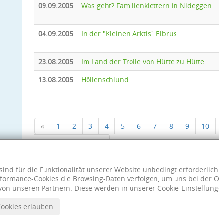
09.09.2005
Was geht? Familienklettern in Nideggen
04.09.2005
In der "Kleinen Arktis" Elbrus
23.08.2005
Im Land der Trolle von Hütte zu Hütte
13.08.2005
Höllenschlund
«
1
2
3
4
5
6
7
8
9
10
18
19
20
»
sind für die Funktionalität unserer Website unbedingt erforderlic
formance-Cookies die Browsing-Daten verfolgen, um uns bei der O
von unseren Partnern. Diese werden in unserer Cookie-Einstellung
Cookies erlauben