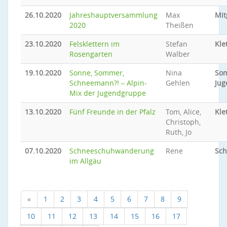
26.10.2020
Jahreshauptversammlung
Max
Mit
2020
Theißen
23.10.2020
Felsklettern im
Stefan
Kle
Rosengarten
Walber
19.10.2020
Sonne, Sommer,
Nina
So
Schneemann?! – Alpin-
Gehlen
Jug
Mix der Jugendgruppe
13.10.2020
Fünf Freunde in der Pfalz
Tom, Alice,
Kle
Christoph,
Ruth, Jo
07.10.2020
Schneeschuhwanderung
Rene
Sc
im Allgäu
«
1
2
3
4
5
6
7
8
9
10
11
12
13
14
15
16
17