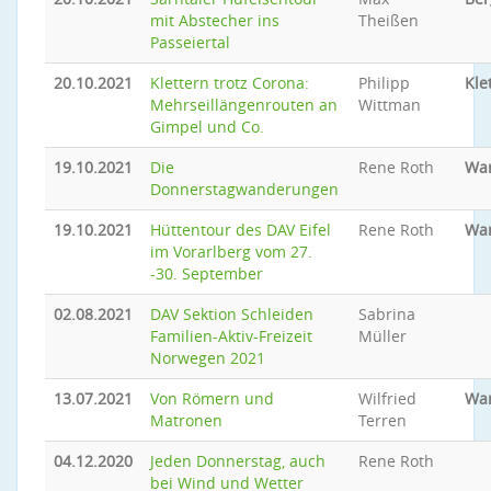
mit Abstecher ins
Theißen
Passeiertal
20.10.2021
Klettern trotz Corona:
Philipp
Kle
Mehrseillängenrouten an
Wittman
Gimpel und Co.
19.10.2021
Die
Rene Roth
Wa
Donnerstagwanderungen
19.10.2021
Hüttentour des DAV Eifel
Rene Roth
Wa
im Vorarlberg vom 27.
-30. September
02.08.2021
DAV Sektion Schleiden
Sabrina
Familien-Aktiv-Freizeit
Müller
Norwegen 2021
13.07.2021
Von Römern und
Wilfried
Wa
Matronen
Terren
04.12.2020
Jeden Donnerstag, auch
Rene Roth
bei Wind und Wetter