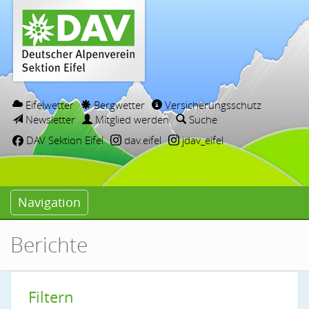
Eifelwetter
Bergwetter
Versicherungsschutz
Newsletter
Mitglied werden
Suche
DAV Sektion Eifel
dav.eifel
jdav_eifel
Navigation
Berichte
Filtern