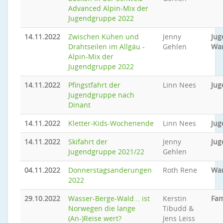
Advanced Alpin-Mix der
Jugendgruppe 2022
14.11.2022
Zwischen Kühen und
Jenny
Jug
Drahtseilen im Allgäu -
Gehlen
Wa
Alpin-Mix der
Jugendgruppe 2022
14.11.2022
Pfingstfahrt der
Linn Nees
Jug
Jugendgruppe nach
Dinant
14.11.2022
Kletter-Kids-Wochenende
Linn Nees
Jug
14.11.2022
Skifahrt der
Jenny
Jug
Jugendgruppe 2021/22
Gehlen
04.11.2022
Donnerstagsanderungen
Roth Rene
Wa
2022
29.10.2022
Wasser-Berge-Wald... ist
Kerstin
Fam
Norwegen die lange
Tibudd &
(An-)Reise wert?
Jens Leiss