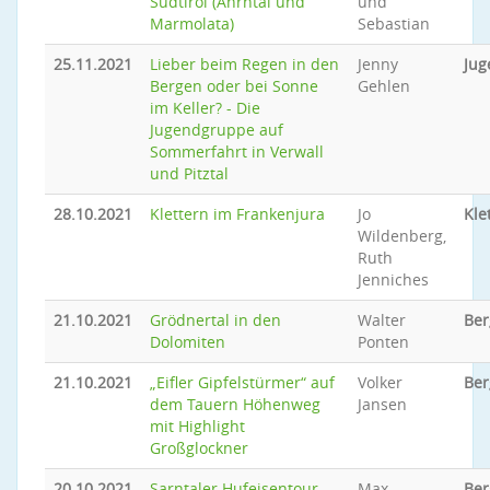
Südtirol (Ahrntal und
und
Marmolata)
Sebastian
25.11.2021
Lieber beim Regen in den
Jenny
Jug
Bergen oder bei Sonne
Gehlen
im Keller? - Die
Jugendgruppe auf
Sommerfahrt in Verwall
und Pitztal
28.10.2021
Klettern im Frankenjura
Jo
Kle
Wildenberg,
Ruth
Jenniches
21.10.2021
Grödnertal in den
Walter
Ber
Dolomiten
Ponten
21.10.2021
„Eifler Gipfelstürmer“ auf
Volker
Ber
dem Tauern Höhenweg
Jansen
mit Highlight
Großglockner
20.10.2021
Sarntaler Hufeisentour
Max
Be