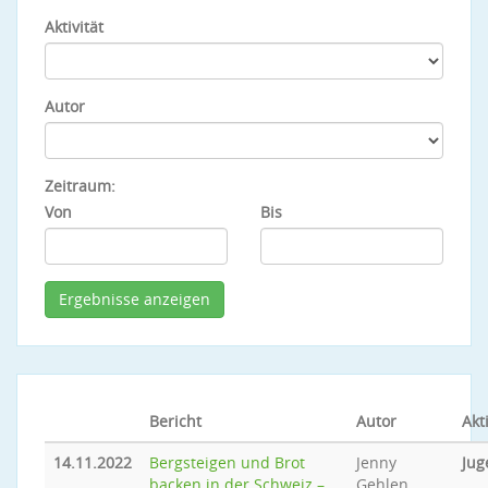
Aktivität
Autor
Zeitraum:
Von
Bis
Bericht
Autor
Akti
14.11.2022
Bergsteigen und Brot
Jenny
Jug
backen in der Schweiz –
Gehlen