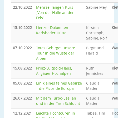
22.10.2022
Mehrseillängen-Kurs
Sabine Mey
Kle
„Von der Halle an den
Fels“
13.10.2022
Lienzer Dolomiten -
Kirsten,
Kle
Karlsbader Hütte
Christoph,
Sabine, Rolf
07.10.2022
Totes Gebirge: Unsere
Birgit und
Wa
Tour in die Wüste der
Harald
Alpen
15.08.2022
Prinz-Luitpold-Haus,
Ruth
Kle
Allgäuer Hochalpen
Jenniches
05.08.2022
Ein kleines feines Gebirge
Claudia
Wa
– die Picos de Europa
Mäder
26.07.2022
Mit dem Turbo-Esel an
Claudia
Wa
und in der Tarn Schlucht
Mäder
12.12.2021
Leichte Hochtouren in
Tabea, Tim
Hoc