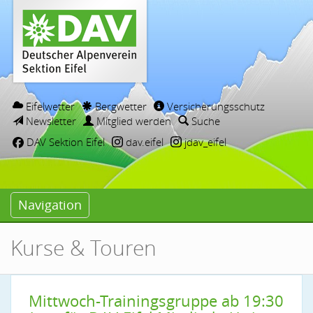
Eifelwetter
Bergwetter
Versicherungsschutz
Newsletter
Mitglied werden
Suche
DAV Sektion Eifel
dav.eifel
jdav_eifel
Navigation
Kurse & Touren
Mittwoch-Trainingsgruppe ab 19:30