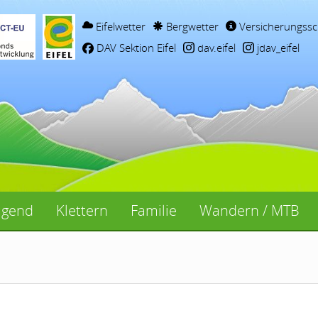
Eifelwetter
Bergwetter
Versicherungssc
DAV Sektion Eifel
dav.eifel
jdav_eifel
ugend
Klettern
Familie
Wandern / MTB