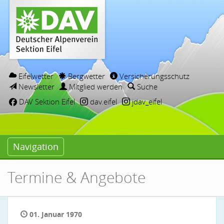
Eifelwetter
Bergwetter
Versicherungsschutz
Newsletter
Mitglied werden
Suche
DAV Sektion Eifel
dav.eifel
jdav_eifel
Navigation
Termine & Angebote
01. Januar 1970