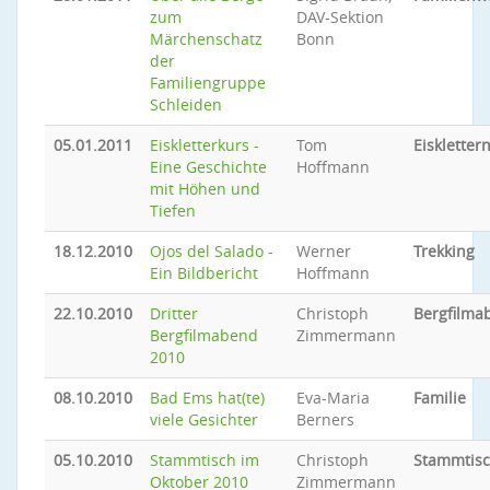
zum
DAV-Sektion
Märchenschatz
Bonn
der
Familiengruppe
Schleiden
05.01.2011
Eiskletterkurs -
Tom
Eiskletter
Eine Geschichte
Hoffmann
mit Höhen und
Tiefen
18.12.2010
Ojos del Salado -
Werner
Trekking
Ein Bildbericht
Hoffmann
22.10.2010
Dritter
Christoph
Bergfilma
Bergfilmabend
Zimmermann
2010
08.10.2010
Bad Ems hat(te)
Eva-Maria
Familie
viele Gesichter
Berners
05.10.2010
Stammtisch im
Christoph
Stammtis
Oktober 2010
Zimmermann