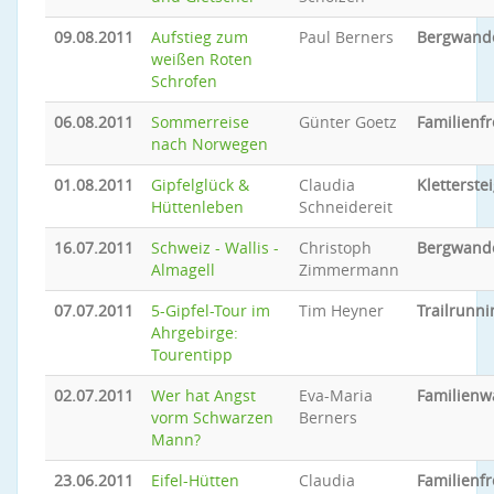
09.08.2011
Aufstieg zum
Paul Berners
Bergwand
weißen Roten
Schrofen
06.08.2011
Sommerreise
Günter Goetz
Familienfr
nach Norwegen
01.08.2011
Gipfelglück &
Claudia
Kletterste
Hüttenleben
Schneidereit
16.07.2011
Schweiz - Wallis -
Christoph
Bergwand
Almagell
Zimmermann
07.07.2011
5-Gipfel-Tour im
Tim Heyner
Trailrunni
Ahrgebirge:
Tourentipp
02.07.2011
Wer hat Angst
Eva-Maria
Familien
vorm Schwarzen
Berners
Mann?
23.06.2011
Eifel-Hütten
Claudia
Familienfr