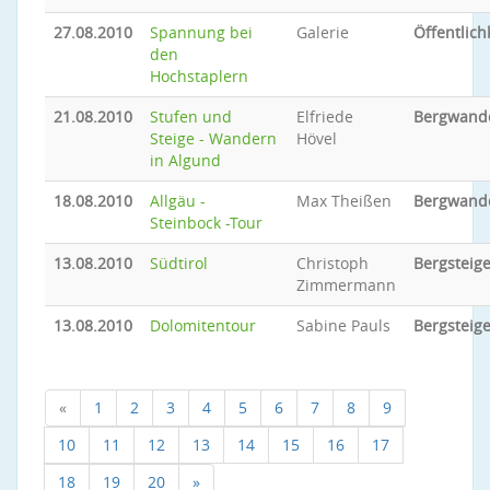
27.08.2010
Spannung bei
Galerie
Öffentlich
den
Hochstaplern
21.08.2010
Stufen und
Elfriede
Bergwand
Steige - Wandern
Hövel
in Algund
18.08.2010
Allgäu -
Max Theißen
Bergwand
Steinbock -Tour
13.08.2010
Südtirol
Christoph
Bergsteig
Zimmermann
13.08.2010
Dolomitentour
Sabine Pauls
Bergsteig
«
1
2
3
4
5
6
7
8
9
10
11
12
13
14
15
16
17
18
19
20
»