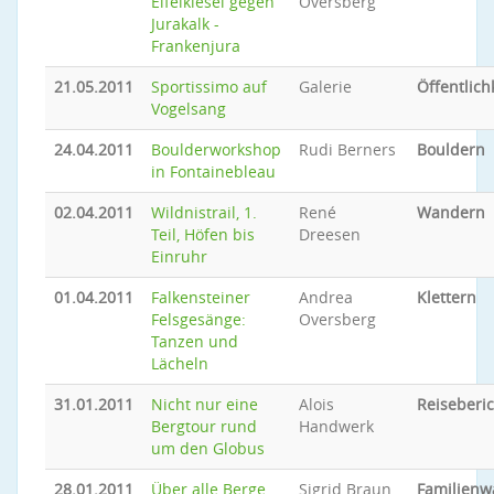
Eifelkiesel gegen
Oversberg
Jurakalk -
Frankenjura
21.05.2011
Sportissimo auf
Galerie
Öffentlich
Vogelsang
24.04.2011
Boulderworkshop
Rudi Berners
Bouldern
in Fontainebleau
02.04.2011
Wildnistrail, 1.
René
Wandern
Teil, Höfen bis
Dreesen
Einruhr
01.04.2011
Falkensteiner
Andrea
Klettern
Felsgesänge:
Oversberg
Tanzen und
Lächeln
31.01.2011
Nicht nur eine
Alois
Reiseberic
Bergtour rund
Handwerk
um den Globus
28.01.2011
Über alle Berge
Sigrid Braun,
Familien