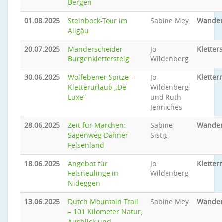
Bergen
01.08.2025
Steinbock-Tour im
Sabine Mey
Wande
Allgäu
20.07.2025
Manderscheider
Jo
Kletter
Burgenklettersteig
Wildenberg
30.06.2025
Wolfebener Spitze -
Jo
Kletter
Kletterurlaub „De
Wildenberg
Luxe“
und Ruth
Jenniches
28.06.2025
Zeit für Märchen:
Sabine
Wande
Sagenweg Dahner
Sistig
Felsenland
18.06.2025
Angebot für
Jo
Kletter
Felsneulinge in
Wildenberg
Nideggen
13.06.2025
Dutch Mountain Trail
Sabine Mey
Wande
– 101 Kilometer Natur,
Ausblick und