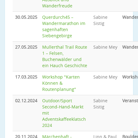
Wanderfreude
30.05.2025
Querdurch45 –
Sabine
Wande
Wandermarathon im
Sistig
sagenhaften
Siebengebirge
27.05.2025
Mullerthal Trail Route
Sabine Mey
Wande
1 – Felsen,
Buchenwälder und
ein Hauch Geschichte
17.03.2025
Workshop "Karten
Sabine Mey
Worksh
Können &
Routenplanung"
02.12.2024
Outdoor/Sport
Sabine
Veranst
Second-Hand-Markt
Sistig
mit
Adventskaffeeklatsch
2024
20.11.2024
Märchenhaft -
Linn & Paul
Boulder