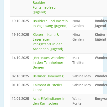
Bouldern in
Fontainebleau
(Jugend)
19.10.2025
Bouldern und Basteln
Nina
Boulder
in Vogelsang (Jugend)
Gehlen
Jugend
19.10.2025
Klettern, Kanu &
Nina
Klettern
Lagerfeuer -
Gehlen
Jugend
Pfingstfahrt in den
Ardennen (Jugend)
14.10.2025
„Betreutes Wandern“
Max
Wande
in den Tannheimer
Theißen
Bergen
02.10.2025
Berliner Höhenweg
Sabine Mey
Wande
01.10.2025
Calmont du steiler
Sabine Mey
Wande
Zahn!
12.09.2025
Acht Eifelindianer in
Walter
Bergwa
den Karnischen
Ponten