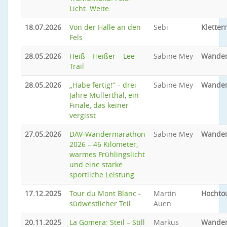
Licht. Weite.
18.07.2026
Von der Halle an den
Sebi
Kletter
Fels
28.05.2026
Heiß – Heißer – Lee
Sabine Mey
Wande
Trail
28.05.2026
„Habe fertig!“ – drei
Sabine Mey
Wande
Jahre Mullerthal, ein
Finale, das keiner
vergisst
27.05.2026
DAV‑Wandermarathon
Sabine Mey
Wande
2026 – 46 Kilometer,
warmes Frühlingslicht
und eine starke
sportliche Leistung
17.12.2025
Tour du Mont Blanc -
Martin
Hochto
südwestlicher Teil
Auen
20.11.2025
La Gomera: Steil – Still
Markus
Wande