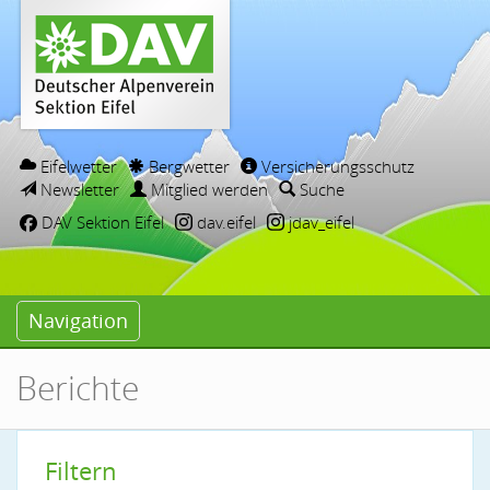
Eifelwetter
Bergwetter
Versicherungsschutz
Newsletter
Mitglied werden
Suche
DAV Sektion Eifel
dav.eifel
jdav_eifel
Navigation
Berichte
Filtern