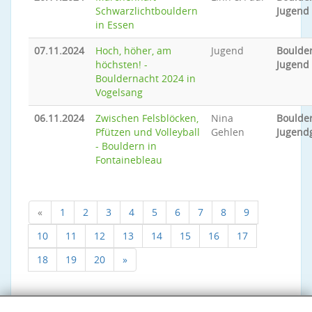
Schwarzlichtbouldern
Jugend
in Essen
07.11.2024
Hoch, höher, am
Jugend
Boulder
höchsten! -
Jugend
Bouldernacht 2024 in
Vogelsang
06.11.2024
Zwischen Felsblöcken,
Nina
Boulder
Pfützen und Volleyball
Gehlen
Jugend
- Bouldern in
Fontainebleau
«
1
2
3
4
5
6
7
8
9
10
11
12
13
14
15
16
17
18
19
20
»