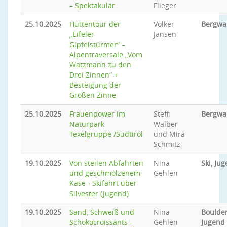
– Spektakulär
Flieger
25.10.2025
Hüttentour der
Volker
Bergwa
„Eifeler
Jansen
Gipfelstürmer“ –
Alpentraversale „Vom
Watzmann zu den
Drei Zinnen“ +
Besteigung der
Großen Zinne
25.10.2025
Frauenpower im
Steffi
Bergwa
Naturpark
Walber
Texelgruppe /Südtirol
und Mira
Schmitz
19.10.2025
Von steilen Abfahrten
Nina
Ski, Ju
und geschmolzenem
Gehlen
Käse - Skifahrt über
Silvester (Jugend)
19.10.2025
Sand, Schweiß und
Nina
Boulder
Schokocroissants -
Gehlen
Jugend