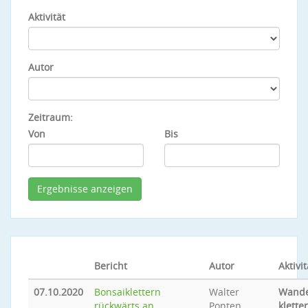
Aktivität
Autor
Zeitraum:
Von
Bis
Bericht
Autor
Aktivit
07.10.2020
Bonsaiklettern
Walter
Wande
rückwärts an
Ponten
klette