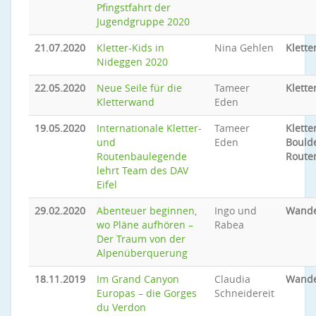
Pfingstfahrt der
Jugendgruppe 2020
21.07.2020
Kletter-Kids in
Nina Gehlen
Klette
Nideggen 2020
22.05.2020
Neue Seile für die
Tameer
Klette
Kletterwand
Eden
19.05.2020
Internationale Kletter-
Tameer
Klette
und
Eden
Bould
Routenbaulegende
Route
lehrt Team des DAV
Eifel
29.02.2020
Abenteuer beginnen,
Ingo und
Wand
wo Pläne aufhören –
Rabea
Der Traum von der
Alpenüberquerung
18.11.2019
Im Grand Canyon
Claudia
Wand
Europas – die Gorges
Schneidereit
du Verdon