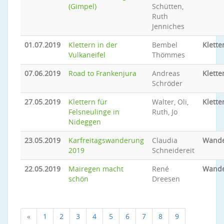
(Gimpel)
Schütten,
Ruth
Jenniches
01.07.2019
Klettern in der
Bembel
Klette
Vulkaneifel
Thömmes
07.06.2019
Road to Frankenjura
Andreas
Klette
Schröder
27.05.2019
Klettern für
Walter, Oli,
Klette
Felsneulinge in
Ruth, Jo
Nideggen
23.05.2019
Karfreitagswanderung
Claudia
Wand
2019
Schneidereit
22.05.2019
Mairegen macht
René
Wand
schön
Dreesen
«
1
2
3
4
5
6
7
8
9