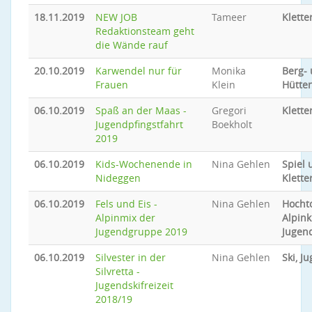
18.11.2019
NEW JOB
Tameer
Klette
Redaktionsteam geht
die Wände rauf
20.10.2019
Karwendel nur für
Monika
Berg-
Frauen
Klein
Hütte
06.10.2019
Spaß an der Maas -
Gregori
Klette
Jugendpfingstfahrt
Boekholt
2019
06.10.2019
Kids-Wochenende in
Nina Gehlen
Spiel 
Nideggen
Klette
06.10.2019
Fels und Eis -
Nina Gehlen
Hocht
Alpinmix der
Alpink
Jugendgruppe 2019
Jugen
06.10.2019
Silvester in der
Nina Gehlen
Ski, J
Silvretta -
Jugendskifreizeit
2018/19