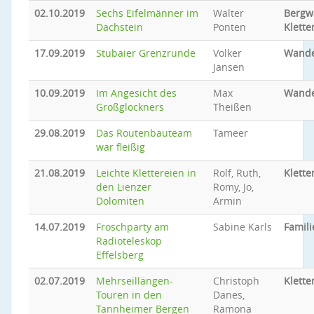
02.10.2019
Sechs Eifelmänner im
Walter
Bergw
Dachstein
Ponten
Klette
17.09.2019
Stubaier Grenzrunde
Volker
Wand
Jansen
10.09.2019
Im Angesicht des
Max
Wand
Großglockners
Theißen
29.08.2019
Das Routenbauteam
Tameer
war fleißig
21.08.2019
Leichte Klettereien in
Rolf, Ruth,
Klette
den Lienzer
Romy, Jo,
Dolomiten
Armin
14.07.2019
Froschparty am
Sabine Karls
Famil
Radioteleskop
Effelsberg
02.07.2019
Mehrseillängen-
Christoph
Klette
Touren in den
Danes,
Tannheimer Bergen
Ramona