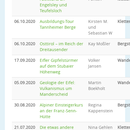
Engelsley und
Teufelsloch
06.10.2020
Ausbildungs-Tour
Kirsten M.
Klette
Tannheimer Berge
und
Sebastian W
06.10.2020
Osttirol – im Reich der
Kay Moßler
Bergs
Dreitausender
17.09.2020
Eifler Gipfelstürmer
Volker
Wand
auf dem Stubaier
Jansen
Höhenweg
05.09.2020
Geologie der Eifel:
Martin
Wand
Vulkanismus um
Boekholt
Manderscheid
30.08.2020
Alpiner Einsteigerkurs
Regina
Bergs
an der Franz-Senn-
Kappenstein
Hütte
21.07.2020
Die etwas andere
Nina Gehlen
Klette