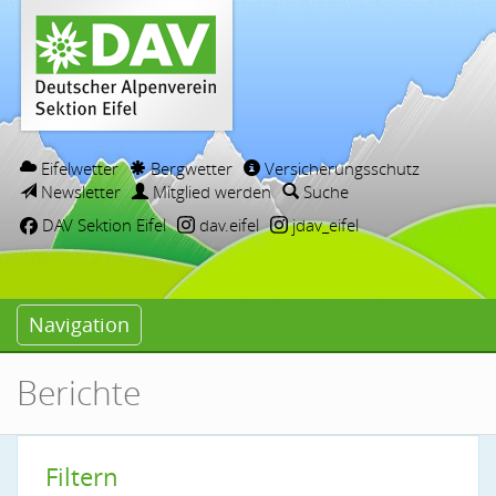
Eifelwetter
Bergwetter
Versicherungsschutz
Newsletter
Mitglied werden
Suche
DAV Sektion Eifel
dav.eifel
jdav_eifel
Navigation
Berichte
Filtern