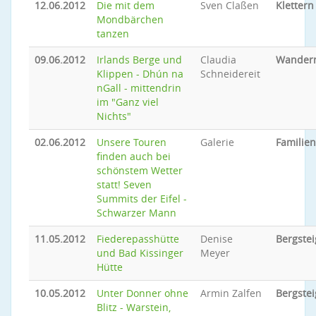
12.06.2012
Die mit dem
Sven Claßen
Klettern
Mondbärchen
tanzen
09.06.2012
Irlands Berge und
Claudia
Wander
Klippen - Dhún na
Schneidereit
nGall - mittendrin
im "Ganz viel
Nichts"
02.06.2012
Unsere Touren
Galerie
Familie
finden auch bei
schönstem Wetter
statt! Seven
Summits der Eifel -
Schwarzer Mann
11.05.2012
Fiederepasshütte
Denise
Bergste
und Bad Kissinger
Meyer
Hütte
10.05.2012
Unter Donner ohne
Armin Zalfen
Bergste
Blitz - Warstein,