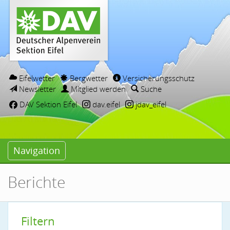
Eifelwetter
Bergwetter
Versicherungsschutz
Newsletter
Mitglied werden
Suche
DAV Sektion Eifel
dav.eifel
jdav_eifel
Navigation
Berichte
Filtern