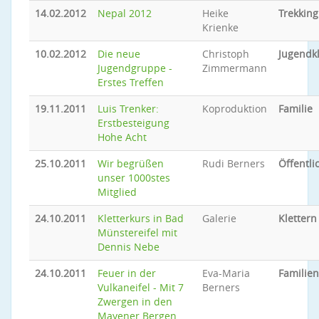
14.02.2012
Nepal 2012
Heike
Trekking
Krienke
10.02.2012
Die neue
Christoph
Jugendkl
Jugendgruppe -
Zimmermann
Erstes Treffen
19.11.2011
Luis Trenker:
Koproduktion
Familie
Erstbesteigung
Hohe Acht
25.10.2011
Wir begrüßen
Rudi Berners
Öffentli
unser 1000stes
Mitglied
24.10.2011
Kletterkurs in Bad
Galerie
Klettern
Münstereifel mit
Dennis Nebe
24.10.2011
Feuer in der
Eva-Maria
Familien
Vulkaneifel - Mit 7
Berners
Zwergen in den
Mayener Bergen