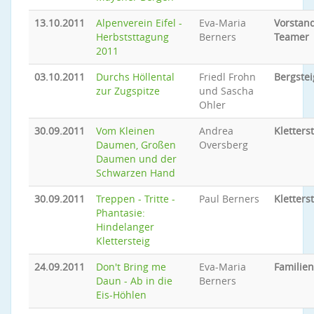
13.10.2011
Alpenverein Eifel -
Eva-Maria
Vorstand
Herbststtagung
Berners
Teamer
2011
03.10.2011
Durchs Höllental
Friedl Frohn
Bergste
zur Zugspitze
und Sascha
Ohler
30.09.2011
Vom Kleinen
Andrea
Kletters
Daumen, Großen
Oversberg
Daumen und der
Schwarzen Hand
30.09.2011
Treppen - Tritte -
Paul Berners
Kletters
Phantasie:
Hindelanger
Klettersteig
24.09.2011
Don't Bring me
Eva-Maria
Familie
Daun - Ab in die
Berners
Eis-Höhlen