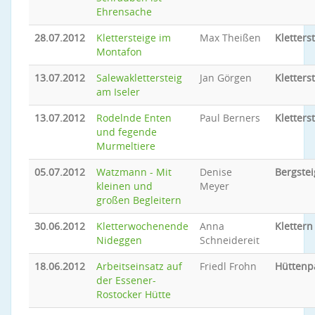
Ehrensache
28.07.2012
Klettersteige im
Max Theißen
Kletters
Montafon
13.07.2012
Salewaklettersteig
Jan Görgen
Kletters
am Iseler
13.07.2012
Rodelnde Enten
Paul Berners
Kletters
und fegende
Murmeltiere
05.07.2012
Watzmann - Mit
Denise
Bergste
kleinen und
Meyer
großen Begleitern
30.06.2012
Kletterwochenende
Anna
Klettern
Nideggen
Schneidereit
18.06.2012
Arbeitseinsatz auf
Friedl Frohn
Hüttenp
der Essener-
Rostocker Hütte