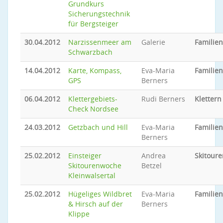
Grundkurs
Sicherungstechnik
für Bergsteiger
30.04.2012
Narzissenmeer am
Galerie
Familie
Schwarzbach
14.04.2012
Karte, Kompass,
Eva-Maria
Familie
GPS
Berners
06.04.2012
Klettergebiets-
Rudi Berners
Klettern
Check Nordsee
24.03.2012
Getzbach und Hill
Eva-Maria
Familie
Berners
25.02.2012
Einsteiger
Andrea
Skitoure
Skitourenwoche
Betzel
Kleinwalsertal
25.02.2012
Hügeliges Wildbret
Eva-Maria
Familie
& Hirsch auf der
Berners
Klippe