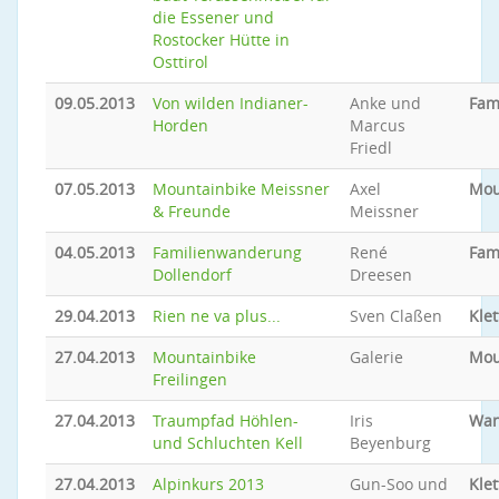
die Essener und
Rostocker Hütte in
Osttirol
09.05.2013
Von wilden Indianer-
Anke und
Fam
Horden
Marcus
Friedl
07.05.2013
Mountainbike Meissner
Axel
Mou
& Freunde
Meissner
04.05.2013
Familienwanderung
René
Fam
Dollendorf
Dreesen
29.04.2013
Rien ne va plus...
Sven Claßen
Klet
27.04.2013
Mountainbike
Galerie
Mou
Freilingen
27.04.2013
Traumpfad Höhlen-
Iris
Wan
und Schluchten Kell
Beyenburg
27.04.2013
Alpinkurs 2013
Gun-Soo und
Klet