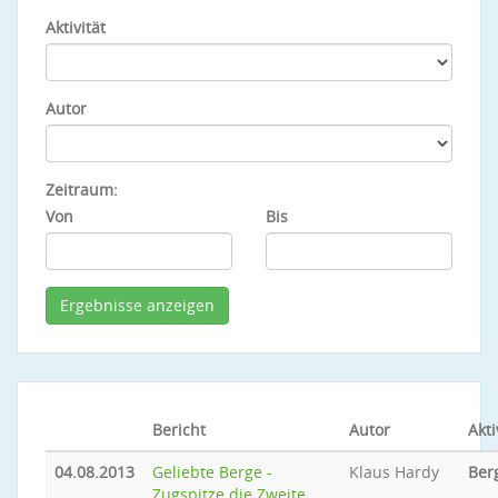
Aktivität
Autor
Zeitraum:
Von
Bis
Bericht
Autor
Akti
04.08.2013
Geliebte Berge -
Klaus Hardy
Ber
Zugspitze die Zweite