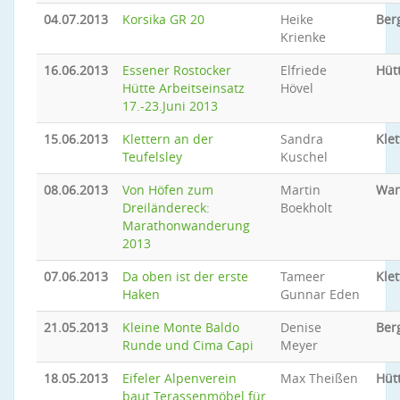
04.07.2013
Korsika GR 20
Heike
Ber
Krienke
16.06.2013
Essener Rostocker
Elfriede
Hüt
Hütte Arbeitseinsatz
Hövel
17.-23.Juni 2013
15.06.2013
Klettern an der
Sandra
Klet
Teufelsley
Kuschel
08.06.2013
Von Höfen zum
Martin
Wan
Dreiländereck:
Boekholt
Marathonwanderung
2013
07.06.2013
Da oben ist der erste
Tameer
Klet
Haken
Gunnar Eden
21.05.2013
Kleine Monte Baldo
Denise
Ber
Runde und Cima Capi
Meyer
18.05.2013
Eifeler Alpenverein
Max Theißen
Hüt
baut Terassenmöbel für