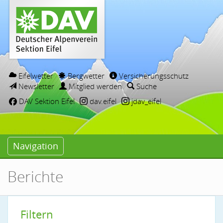
Eifelwetter
Bergwetter
Versicherungsschutz
Newsletter
Mitglied werden
Suche
DAV Sektion Eifel
dav.eifel
jdav_eifel
Navigation
Berichte
Filtern