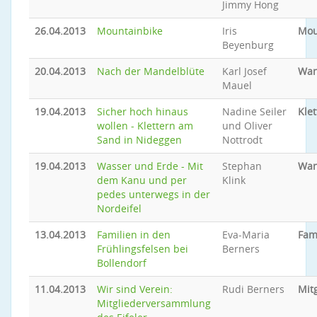
Jimmy Hong
26.04.2013
Mountainbike
Iris
Mou
Beyenburg
20.04.2013
Nach der Mandelblüte
Karl Josef
Wan
Mauel
19.04.2013
Sicher hoch hinaus
Nadine Seiler
Klet
wollen - Klettern am
und Oliver
Sand in Nideggen
Nottrodt
19.04.2013
Wasser und Erde - Mit
Stephan
Wan
dem Kanu und per
Klink
pedes unterwegs in der
Nordeifel
13.04.2013
Familien in den
Eva-Maria
Fam
Frühlingsfelsen bei
Berners
Bollendorf
11.04.2013
Wir sind Verein:
Rudi Berners
Mit
Mitgliederversammlung