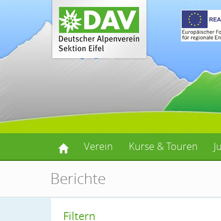
Verein
Kurse & Touren
J
Berichte
Filtern