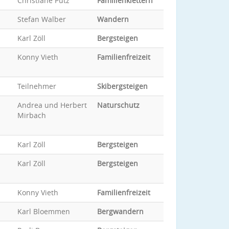
Christiane Pütz
Familienklettern
Stefan Walber
Wandern
Karl Zöll
Bergsteigen
Konny Vieth
Familienfreizeit
Teilnehmer
Skibergsteigen
Andrea und Herbert
Naturschutz
Mirbach
Karl Zöll
Bergsteigen
Karl Zöll
Bergsteigen
Konny Vieth
Familienfreizeit
Karl Bloemmen
Bergwandern