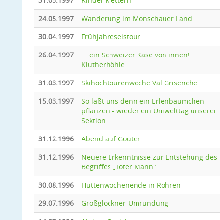
31.05.1997
Kinder klettern
24.05.1997
Wanderung im Monschauer Land
30.04.1997
Frühjahreseistour
26.04.1997
... ein Schweizer Käse von innen!
Klutherhöhle
31.03.1997
Skihochtourenwoche Val Grisenche
15.03.1997
So laßt uns denn ein Erlenbäumchen
pflanzen - wieder ein Umwelttag unserer
Sektion
31.12.1996
Abend auf Gouter
31.12.1996
Neuere Erkenntnisse zur Entstehung des
Begriffes „Toter Mann"
30.08.1996
Hüttenwochenende in Rohren
29.07.1996
Großglockner-Umrundung