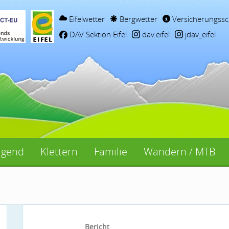
Eifelwetter
Bergwetter
Versicherungssc
DAV Sektion Eifel
dav.eifel
jdav_eifel
ugend
Klettern
Familie
Wandern / MTB
Bericht