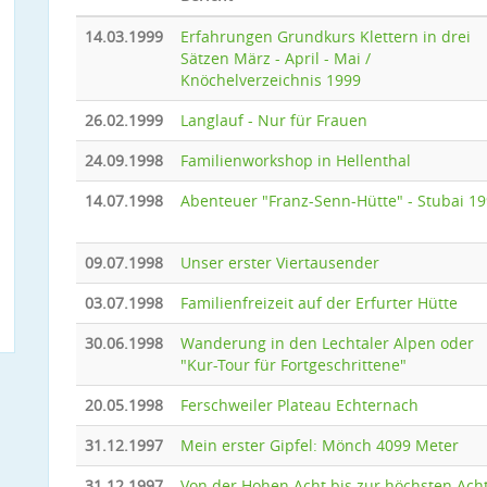
14.03.1999
Erfahrungen Grundkurs Klettern in drei
Sätzen März - April - Mai /
Knöchelverzeichnis 1999
26.02.1999
Langlauf - Nur für Frauen
24.09.1998
Familienworkshop in Hellenthal
14.07.1998
Abenteuer "Franz-Senn-Hütte" - Stubai 1
09.07.1998
Unser erster Viertausender
03.07.1998
Familienfreizeit auf der Erfurter Hütte
30.06.1998
Wanderung in den Lechtaler Alpen oder
"Kur-Tour für Fortgeschrittene"
20.05.1998
Ferschweiler Plateau Echternach
31.12.1997
Mein erster Gipfel: Mönch 4099 Meter
31.12.1997
Von der Hohen Acht bis zur höchsten Ach