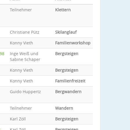
Teilnehmer
Klettern
Christiane Pütz
Skilanglauf
Konny Vieth
Familienworkshop
998
Inge Weiß und
Bergsteigen
Sabine Schäper
Konny Vieth
Bergsteigen
Konny Vieth
Familienfreizeit
Guido Huppertz
Bergwandern
Teilnehmer
Wandern
Karl Zöll
Bergsteigen
t
Karl Zöll
Bergsteigen