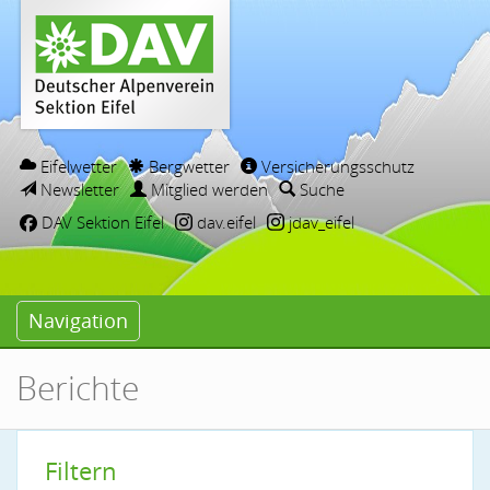
Eifelwetter
Bergwetter
Versicherungsschutz
Newsletter
Mitglied werden
Suche
DAV Sektion Eifel
dav.eifel
jdav_eifel
Navigation
Berichte
Filtern